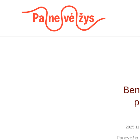
Ben
p
2025 11 
Panevėžio 