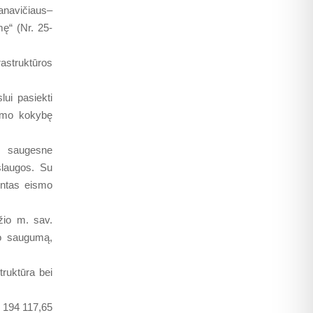
anavičiaus–
ę“ (Nr. 25-
astruktūros
lui pasiekti
kimo kokybę
s saugesne
slaugos. Su
intas eismo
io m. sav.
mo saugumą,
truktūra bei
, 194 117,65