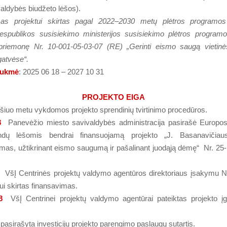
aldybės biudžeto lėšos).
as projektui skirtas pagal 2022–2030 metų plėtros programos
espublikos susisiekimo ministerijos susisiekimo plėtros programo
riemonę Nr. 10-001-05-03-07 (RE) „Gerinti eismo saugą vietin
gatvėse“.
rukmė
: 2025 06 18 – 2027 10 31
PROJEKTO EIGA
šiuo metu vykdomos projekto sprendinių tvirtinimo procedūros.
8
Panevėžio miesto savivaldybės administracija pasirašė Europos
ondų lėšomis bendrai finansuojamą projekto „J. Basanavičiau
imas, užtikrinant eismo saugumą ir pašalinant juodąją dėmę“ Nr. 25
VšĮ Centrinės projektų valdymo agentūros direktoriaus įsakymu Nr
ui skirtas finansavimas.
8
VšĮ Centrinei projektų valdymo agentūrai pateiktas projekto į
pasirašyta investicijų projekto parengimo paslaugų sutartis.