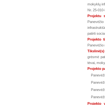
mokyklų inf
Nr. 25-010
Projektu
Panevėžio
infrastrukt
patirti soc
Projekto t
Panevėžio 
Tikslinė(s
grėsmė pati
tėvai, mokyto
Projekto p
Panevėži
Panevėži
Panevėži
Panevėži
Projekto v