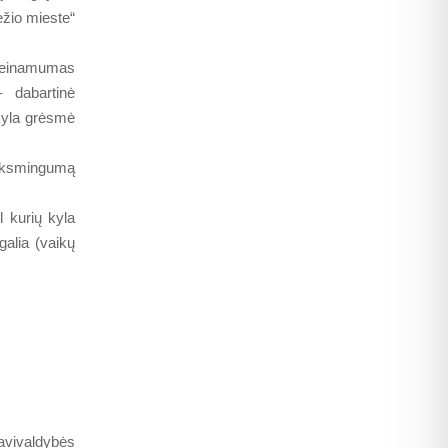
ėžio mieste“
ieinamumas
 dabartinė
 kyla grėsmė
eiksmingumą
ėl kurių kyla
galia (vaikų
vivaldybės