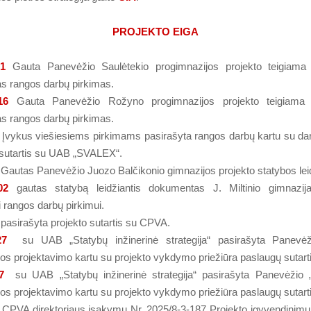
PROJEKTO EIGA
21
Gauta Panevėžio Saulėtekio progimnazijos projekto teigiama 
s rangos darbų pirkimas.
16
Gauta Panevėžio Rožyno progimnazijos projekto teigiama e
s rangos darbų pirkimas.
Įvykus viešiesiems pirkimams pasirašyta rangos darbų kartu su dar
sutartis su UAB „SVALEX“.
Gautas Panevėžio Juozo Balčikonio gimnazijos projekto statybos lei
02
gautas statybą leidžiantis dokumentas J. Miltinio gimnazija
rangos darbų pirkimui.
pasirašyta projekto sutartis su CPVA.
27
su UAB „Statybų inžinerinė strategija“ pasirašyta Panevė
os projektavimo kartu su projekto vykdymo priežiūra paslaugų sutarti
7
su UAB „Statybų inžinerinė strategija“ pasirašyta Panevėžio „
os projektavimo kartu su projekto vykdymo priežiūra paslaugų sutarti
CPVA direktoriaus įsakymu Nr. 2025/8-3-187 Projekto įgyvendinimui