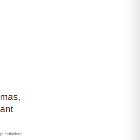
imas,
nant
ga Keliačienė