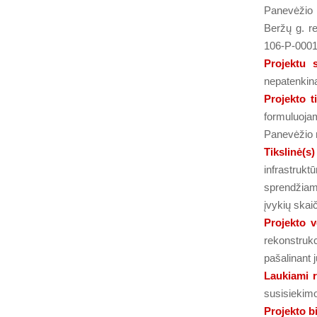
Panevėžio 
Beržų g. r
106-P-0001
Projektu
nepatenkin
Projekto t
formuluoja
Panevėžio 
Tikslinė(
infrastruk
sprendžiam
įvykių skai
Projekto v
rekonstruk
pašalinant 
Laukiami r
susisiekim
Projekto b