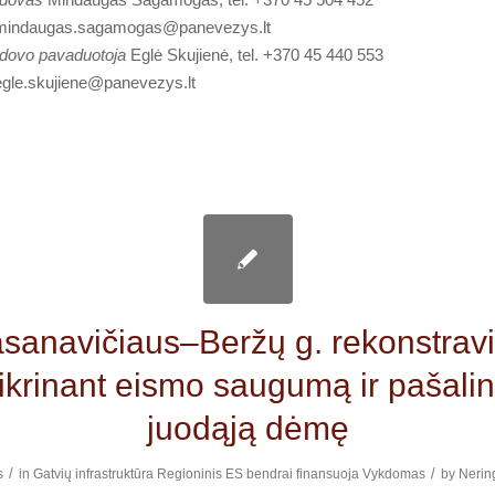
mindaugas.sagamogas@panevezys.lt
adovo pavaduotoja
Eglė Skujienė, tel. +370 45 440 553
egle.skujiene@panevezys.lt
asanavičiaus–Beržų g. rekonstrav
ikrinant eismo saugumą ir pašali
juodąją dėmę
/
/
s
in
Gatvių infrastruktūra
Regioninis
ES bendrai finansuoja
Vykdomas
by
Nerin