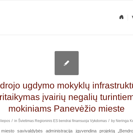
drojo ugdymo mokyklų infrastrukt
ritaikymas įvairių negalių turintie
mokiniams Panevėžio mieste
/
/
liepos
in
Švietimas
Regioninis
ES bendrai finansuoja
Vykdomas
by
Neringa Ke
miesto savivaldybės administracija įgyvendina projektą „Bend