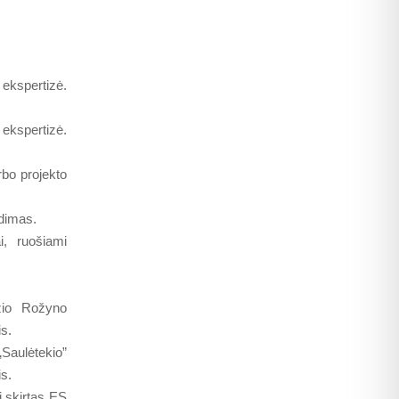
ekspertizė.
kspertizė.
bo projekto
dimas.
i, ruošiami
žio Rožyno
s.
Saulėtekio”
s.
 skirtas ES