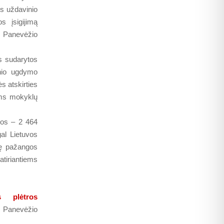
os uždavinio
s įsigijimą
, Panevėžio
s sudarytos
inio ugdymo
s atskirties
ems mokyklų
šos – 2 464
al Lietuvos
nę pažangos
tiriantiems
 plėtros
. Panevėžio