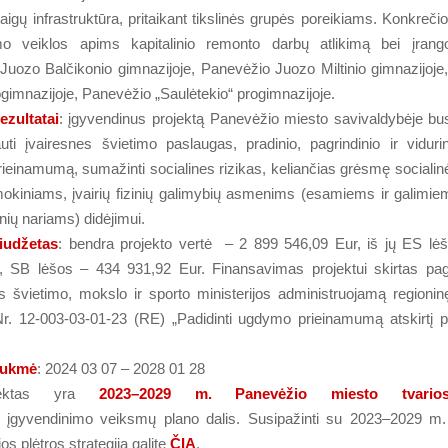
taigų infrastruktūra, pritaikant tikslinės grupės poreikiams. Konkreči
mo veiklos apims kapitalinio remonto darbų atlikimą bei įrango
Juozo Balčikonio gimnazijoje, Panevėžio Juozo Miltinio gimnazijoje
imnazijoje, Panevėžio „Saulėtekio“ progimnazijoje.
ezultatai
: įgyvendinus projektą Panevėžio miesto savivaldybėje bu
uti įvairesnes švietimo paslaugas, pradinio, pagrindinio ir vidur
ieinamumą, sumažinti socialines rizikas, keliančias grėsmę socialinė
okiniams, įvairių fizinių galimybių asmenims (esamiems ir galimi
ių nariams) didėjimui.
iudžetas
: bendra projekto vertė – 2 899 546,09 Eur, iš jų ES lė
, SB lėšos – 434 931,92 Eur. Finansavimas projektui skirtas pag
s švietimo, mokslo ir sporto ministerijos administruojamą regioni
r. 12-003-03-01-23 (RE) „Padidinti ugdymo prieinamumą atskirtį pa
rukmė
: 2024 03 07 – 2028 01 28
jektas yra
2023–2029 m. Panevėžio miesto tvarios
įgyvendinimo veiksmų plano dalis. Susipažinti su 2023–2029 m
os plėtros strategija galite
ČIA
.