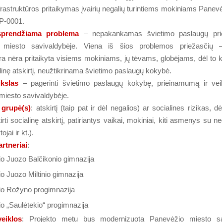
rastruktūros pritaikymas įvairių negalių turintiems mokiniams Panev
-P-0001.
 sprendžiama problema
– nepakankamas švietimo paslaugų pr
 miesto savivaldybėje. Viena iš šios problemos priežasčių –
ūra nėra pritaikyta visiems mokiniams, jų tėvams, globėjams, dėl to
ialinę atskirtį, neužtikrinama švietimo paslaugų kokybė.
ikslas
– pagerinti švietimo paslaugų kokybę, prieinamumą ir v
miesto savivaldybėje.
) grupė(s)
: atskirtį (taip pat ir dėl negalios) ar socialines rizikas, d
rti socialinę atskirtį, patiriantys vaikai, mokiniai, kiti asmenys su ne
jai ir kt.).
artneriai
:
o Juozo Balčikonio gimnazija
o Juozo Miltinio gimnazija
o Rožyno progimnazija
o „Saulėtekio“ progimnazija
eiklos
: Projekto metu bus modernizuota Panevėžio miesto sa