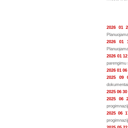
2026 01 
Planuojama
2026 01 
Planuojama
2026 01 12
parengimu 
2026 01 06
2025 09 
dokumentai 
2025 06 30
2025 06 
progimnazij
2025 06 1
progimnazij
2025 05 22