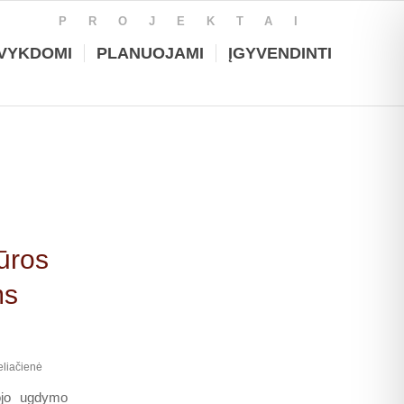
PROJEKTAI
VYKDOMI
PLANUOJAMI
ĮGYVENDINTI
ūros
ms
liačienė
rojo ugdymo