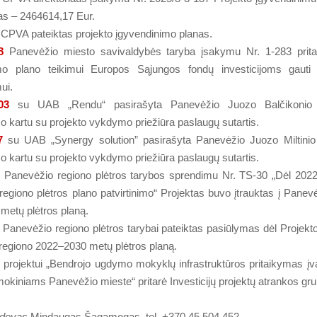
as – 2464614,17 Eur.
CPVA pateiktas projekto įgyvendinimo planas.
8
Panevėžio miesto savivaldybės taryba įsakymu Nr. 1-283 prita
mo plano teikimui Europos Sąjungos fondų investicijoms gauti 
ui.
03
su UAB „Rendu“ pasirašyta Panevėžio Juozo Balčikonio 
o kartu su projekto vykdymo priežiūra paslaugų sutartis.
7
su UAB „Synergy solution” pasirašyta Panevėžio Juozo Miltinio
o kartu su projekto vykdymo priežiūra paslaugų sutartis.
6
Panevėžio regiono plėtros tarybos sprendimu Nr. TS-30 „Dėl 202
egiono plėtros plano patvirtinimo“ Projektas buvo įtrauktas į Panev
metų plėtros planą.
Panevėžio regiono plėtros tarybai pateiktas pasiūlymas dėl Projekto
regiono 2022–2030 metų plėtros planą.
projektui „Bendrojo ugdymo mokyklų infrastruktūros pritaikymas įva
mokiniams Panevėžio mieste“ pritarė Investicijų projektų atrankos gru
adovas
Mindaugas Šagamogas, tel. +370 45 504 452