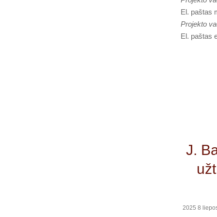
El. paštas
Projekto v
El. paštas 
J. B
užt
2025 8 liepo