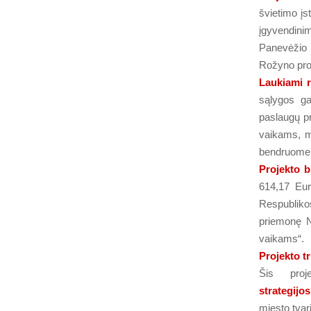
švietimo įs
įgyvendini
Panevėžio 
Rožyno prog
Laukiami r
sąlygos ga
paslaugų pr
vaikams, m
bendruomen
Projekto b
614,17 Eur
Respubliko
priemonę N
vaikams“.
Projekto t
Šis pro
strategijos
miesto tvari