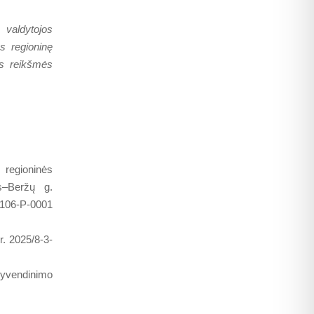
 valdytojos
s regioninę
ės reikšmės
 regioninės
s–Beržų g.
-106-P-0001
. 2025/8-3-
gyvendinimo