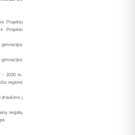
rė Projekto
ir Projekto
gimnazijos
 gimnazijos
2 – 2030 m.
ėžio regiono
 įtraukimo į
irių negalių
pė.