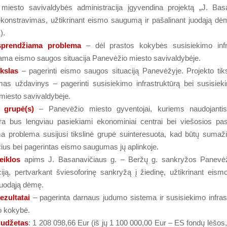
miesto savivaldybės administracija įgyvendina projektą „J. Bas
ekonstravimas, užtikrinant eismo saugumą ir pašalinant juodąją dėm
).
 sprendžiama problema
– dėl prastos kokybės susisiekimo infr
ama eismo saugos situacija Panevėžio miesto savivaldybėje.
ikslas
– pagerinti eismo saugos situaciją Panevėžyje. Projekto tiks
mas uždavinys – pagerinti susisiekimo infrastruktūrą bei susisie
miesto savivaldybėje.
s) grupė(s)
– Panevėžio miesto gyventojai, kuriems naudojanti
tūra bus lengviau pasiekiami ekonominiai centrai bei viešosios pa
a problema susijusi tikslinė grupė suinteresuota, kad būtų sumaž
čius bei pagerintas eismo saugumas jų aplinkoje.
eiklos
apims J. Basanavičiaus g. – Beržų g. sankryžos Panevėž
ciją, pertvarkant šviesoforinę sankryžą į žiedinę, užtikrinant eis
juodąją dėmę.
ezultatai
– pagerinta darnaus judumo sistema ir susisiekimo infras
o kokybė.
iudžetas
: 1 208 098,66 Eur (iš jų 1 100 000,00 Eur – ES fondų lėšos