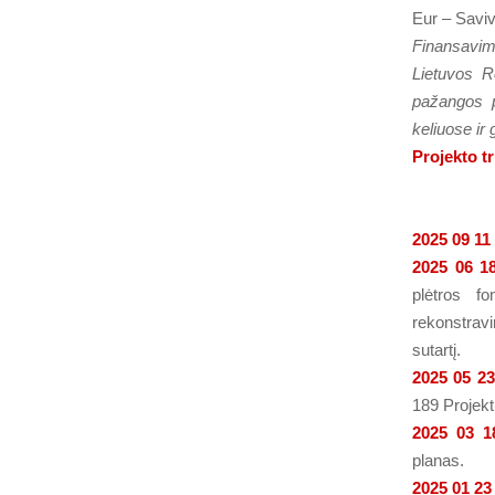
Eur – Saviv
Finansavim
Lietuvos R
pažangos p
keliuose ir 
Projekto t
2025 09 11
2025 06 1
plėtros f
rekonstrav
sutartį.
2025 05 23
189 Projekt
2025 03 1
planas.
2025 01 23