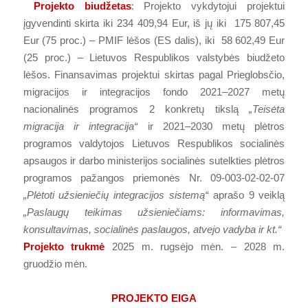
Projekto biudžetas
: Projekto vykdytojui projektui
įgyvendinti skirta iki 234 409,94 Eur, iš jų iki 175 807,45
Eur (75 proc.) – PMIF lėšos (ES dalis), iki 58 602,49 Eur
(25 proc.) – Lietuvos Respublikos valstybės biudžeto
lėšos. Finansavimas projektui skirtas pagal Prieglobsčio,
migracijos ir integracijos fondo 2021–2027 metų
nacionalinės programos 2 konkretų tikslą
„Teisėta
migracija ir integracija“
ir 2021–2030 metų plėtros
programos valdytojos Lietuvos Respublikos socialinės
apsaugos ir darbo ministerijos socialinės sutelkties plėtros
programos pažangos priemonės Nr. 09-003-02-02-07
„Plėtoti užsieniečių integracijos sistemą“
aprašo 9 veiklą
„Paslaugų teikimas užsieniečiams: informavimas,
konsultavimas, socialinės paslaugos, atvejo vadyba ir kt.“
Projekto trukmė
2025 m. rugsėjo mėn. – 2028 m.
gruodžio mėn.
PROJEKTO EIGA