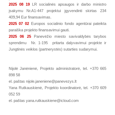
2025 08 19
LR socialinės apsaugos ir darbo ministro
įsakymu Nr.A1-447 projektui įgyvendinti skirtas 234
409,94 Eur finansavimas.
2025 07 02
Europos socialinio fondo agentūrai pateikta
paraiška projekto finansavimui gauti.
2025 06 25
Panevėžio miesto savivaldybės tarybos
sprendimu Nr. 1-195 pritarta dalyvavimui projekte ir
Jungtinės veiklos (partnerystės) sutarties sudarymui.
Nijolė Janėnienė,
Projekto administratorė, tel. +370 665
898 58
el. paštas
nijole.janeniene@panevezys.lt
Yana Rutkauskienė, Projekto koordinatorė, tel. +370 609
052 59
el. paštas
yana.rutkauskiene@icloud.com