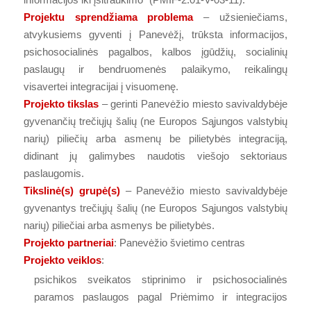
Projektu sprendžiama problema
– užsieniečiams,
atvykusiems gyventi į Panevėžį, trūksta informacijos,
psichosocialinės pagalbos, kalbos įgūdžių, socialinių
paslaugų ir bendruomenės palaikymo, reikalingų
visavertei integracijai į visuomenę.
Projekto tikslas
– gerinti Panevėžio miesto savivaldybėje
gyvenančių trečiųjų šalių (ne Europos Sąjungos valstybių
narių) piliečių arba asmenų be pilietybės integraciją,
didinant jų galimybes naudotis viešojo sektoriaus
paslaugomis.
Tikslinė(s) grupė(s)
– Panevėžio miesto savivaldybėje
gyvenantys trečiųjų šalių (ne Europos Sąjungos valstybių
narių) piliečiai arba asmenys be pilietybės.
Projekto partneriai
: Panevėžio švietimo centras
Projekto veiklos
:
psichikos sveikatos stiprinimo ir psichosocialinės
paramos paslaugos pagal Priėmimo ir integracijos