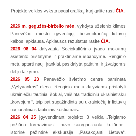
Projekto veiklos vyksta pagal grafiką, kurį galite rasti
ČIA
.
2026 m. gegužės-birželio mėn.
vykdyta užsienio kilmės
Panevėžio miesto gyventojų, besimokančių lietuvių
kalbos, apklausa. Apklausos rezultatus rasite
ČIA
.
2026 06 04
dalyvauta Sociokultūrinio įvado mokymų
asistento pristatyme ir praktiniame išbandyme. Renginio
metu aptarti nauji įrankiai, pasidalyta patirtimi ir įžvalgomis
dėl jų taikymo.
2026 05 23
Panevėžio švietimo centre paminėta
„Vyšyvankos“ diena. Renginio metu dalyviams pristatyti
ukrainiečių tautiniai šokiai, vaišinta tradiciniu ukrainietišku
„korvojumi“, taip pat supažindinta su ukrainiečių ir lietuvių
nacionaliniais tautiniais kostiumais.
2026 04 25
Įgyvendinant projekto 3 veiklą „Teigiamo
požiūrio formavimas“, buvo suorganizuota kultūrinė–
istorinė pažintinė ekskursija „Pasakojanti Lietuva“.