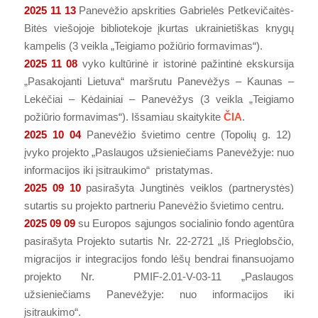
2025 11 13
Panevėžio apskrities Gabrielės Petkevičaitės-
Bitės viešojoje bibliotekoje įkurtas ukrainietiškas knygų
kampelis (3 veikla „Teigiamo požiūrio formavimas“).
2025 11 08
vyko kultūrinė ir istorinė pažintinė ekskursija
„Pasakojanti Lietuva“ maršrutu Panevėžys – Kaunas –
Lekėčiai – Kėdainiai – Panevėžys (3 veikla „Teigiamo
požiūrio formavimas“). Išsamiau skaitykite
ČIA
.
2025 10 04
Panevėžio švietimo centre (Topolių g. 12)
įvyko projekto „Paslaugos užsieniečiams Panevėžyje: nuo
informacijos iki įsitraukimo“ pristatymas.
2025 09 10
pasirašyta Jungtinės veiklos (partnerystės)
sutartis su projekto partneriu Panevėžio švietimo centru.
2025 09 09
su Europos sąjungos socialinio fondo agentūra
pasirašyta Projekto sutartis Nr. 22-2721 „Iš Prieglobsčio,
migracijos ir integracijos fondo lėšų bendrai finansuojamo
projekto Nr. PMIF-2.01-V-03-11 „Paslaugos
užsieniečiams Panevėžyje: nuo informacijos iki
įsitraukimo“.