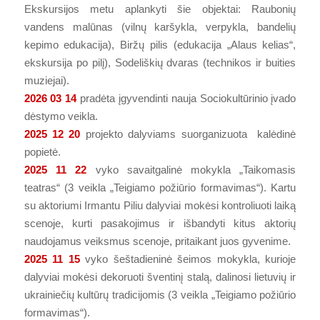
Ekskursijos metu aplankyti šie objektai: Raubonių
vandens malūnas (vilnų karšykla, verpykla, bandelių
kepimo edukacija), Biržų pilis (edukacija „Alaus kelias“,
ekskursija po pilį), Sodeliškių dvaras (technikos ir buities
muziejai).
2026 03 14
pradėta įgyvendinti nauja Sociokultūrinio įvado
dėstymo veikla.
2025 12 20
projekto dalyviams suorganizuota kalėdinė
popietė.
2025 11 22
vyko savaitgalinė mokykla „Taikomasis
teatras“ (3 veikla „Teigiamo požiūrio formavimas“). Kartu
su aktoriumi Irmantu Piliu dalyviai mokėsi kontroliuoti laiką
scenoje, kurti pasakojimus ir išbandyti kitus aktorių
naudojamus veiksmus scenoje, pritaikant juos gyvenime.
2025 11 15
vyko šeštadieninė šeimos mokykla, kurioje
dalyviai mokėsi dekoruoti šventinį stalą, dalinosi lietuvių ir
ukrainiečių kultūrų tradicijomis (3 veikla „Teigiamo požiūrio
formavimas“).