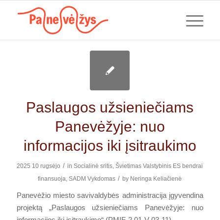
Paslaugos užsieniečiams
Panevėžyje: nuo
informacijos iki įsitraukimo
/
2025 10 rugsėjo
in
Socialinė sritis
,
Švietimas
Valstybinis
ES bendrai
/
finansuoja
,
SADM
Vykdomas
by
Neringa Keliačienė
Panevėžio miesto savivaldybės administracija įgyvendina
projektą „Paslaugos užsieniečiams Panevėžyje: nuo
informacijos iki įsitraukimo“ (PMIF-2.01-V-03-11).