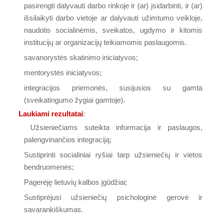
pasirengti dalyvauti darbo rinkoje ir (ar) įsidarbinti, ir (ar)
išsilaikyti darbo vietoje ar dalyvauti užimtumo veikloje,
naudotis socialinėmis, sveikatos, ugdymo ir kitomis
institucijų ar organizacijų teikiamomis paslaugomis.
savanorystės skatinimo iniciatyvos;
mentorystės iniciatyvos;
integracijos priemonės, susijusios su gamta
(sveikatingumo žygiai gamtoje).
Laukiami rezultatai
:
Užsieniečiams suteikta informacija ir paslaugos,
palengvinančios integraciją;
Sustiprinti socialiniai ryšiai tarp užsieniečių ir vietos
bendruomenės;
Pagerėję lietuvių kalbos įgūdžiai;
Sustiprėjusi užsieniečių psichologinė gerovė ir
savarankiškumas.