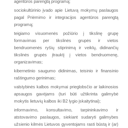
agentūros parengtą programą;
sociokultūrinio įvado apie Lietuvą mokymų paslaugos
pagal Priėmimo ir integracijos agentūros parengtą
programą;
teigiamo visuomenės požiūrio į tikslinę grupę
formavimas per tikslinės grupės ir vietos
bendruomenės ryšių stiprinimą ir veiklų, didinančių
tikslinės grupės įtrauktį į vietos bendruomenę,
organizavimas;
kibernetinio saugumo didinimas, teisinio ir finansinio
raštingumo gerinimas;
valstybinės kalbos mokymai prieglobsčio ar laikinosios
apsaugos gavėjams (turi būti užtikrinta galimybė
mokytis lietuvių kalbos iki B2 lygio įskaitytinai);
informavimo, konsultavimo, tarpininkavimo ir
atstovavimo paslaugos, siekiant sudaryti galimybes
užsienio kilmės Lietuvos gyventojams rasti būstą ir (ar)