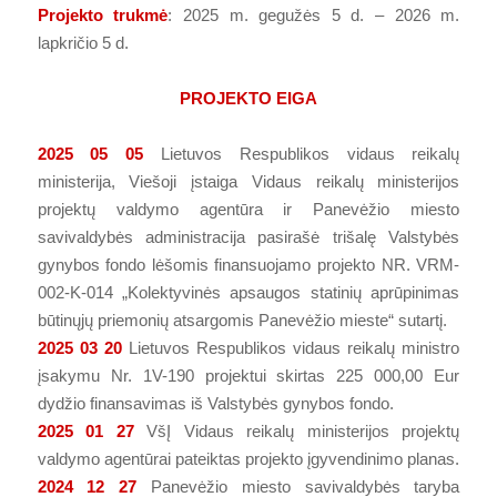
Projekto trukmė
: 2025 m. gegužės 5 d. – 2026 m.
lapkričio 5 d.
PROJEKTO EIGA
2025 05 05
Lietuvos Respublikos vidaus reikalų
ministerija, Viešoji įstaiga Vidaus reikalų ministerijos
projektų valdymo agentūra ir Panevėžio miesto
savivaldybės administracija pasirašė trišalę Valstybės
gynybos fondo lėšomis finansuojamo projekto NR. VRM-
002-K-014 „Kolektyvinės apsaugos statinių aprūpinimas
būtinųjų priemonių atsargomis Panevėžio mieste“ sutartį.
2025 03 20
Lietuvos Respublikos vidaus reikalų ministro
įsakymu Nr. 1V-190 projektui skirtas 225 000,00 Eur
dydžio finansavimas iš Valstybės gynybos fondo.
2025 01 27
VšĮ Vidaus reikalų ministerijos projektų
valdymo agentūrai pateiktas projekto įgyvendinimo planas.
2024 12 27
Panevėžio miesto savivaldybės taryba