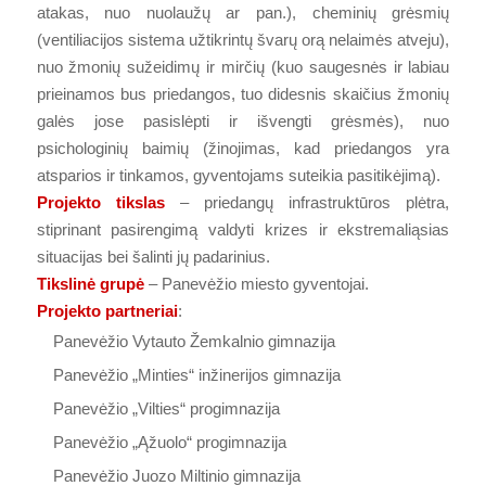
atakas, nuo nuolaužų ar pan.), cheminių grėsmių
(ventiliacijos sistema užtikrintų švarų orą nelaimės atveju),
nuo žmonių sužeidimų ir mirčių (kuo saugesnės ir labiau
prieinamos bus priedangos, tuo didesnis skaičius žmonių
galės jose pasislėpti ir išvengti grėsmės), nuo
psichologinių baimių (žinojimas, kad priedangos yra
atsparios ir tinkamos, gyventojams suteikia pasitikėjimą).
Projekto tikslas
– priedangų infrastruktūros plėtra,
stiprinant pasirengimą valdyti krizes ir ekstremaliąsias
situacijas bei šalinti jų padarinius.
Tikslinė grupė
– Panevėžio miesto gyventojai.
Projekto partneriai
:
Panevėžio Vytauto Žemkalnio gimnazija
Panevėžio „Minties“ inžinerijos gimnazija
Panevėžio „Vilties“ progimnazija
Panevėžio „Ąžuolo“ progimnazija
Panevėžio Juozo Miltinio gimnazija