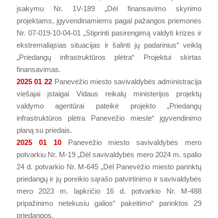
įsakymu Nr. 1V-189 „Dėl finansavimo skyrimo
projektams, įgyvendinamiems pagal pažangos priemonės
Nr. 07-019-10-04-01 „Stiprinti pasirengimą valdyti krizes ir
ekstremaliąsias situacijas ir šalinti jų padarinius“ veiklą
„Priedangų infrastruktūros plėtra“ Projektui skirtas
finansavimas.
2025 01 22
Panevėžio miesto savivaldybės administracija
viešajai įstaigai Vidaus reikalų ministerijos projektų
valdymo agentūrai pateikė projekto „Priedangų
infrastruktūros plėtra Panevėžio mieste“ įgyvendinimo
planą su priedais.
2025 01 10
Panevėžio miesto savivaldybės mero
potvarkiu Nr. M-19 „Dėl savivaldybės mero 2024 m. spalio
24 d. potvarkio Nr. M-645 „Dėl Panevėžio miesto parinktų
priedangų ir jų poreikio sąrašo patvirtinimo ir savivaldybės
mero 2023 m. lapkričio 16 d. potvarkio Nr. M-488
pripažinimo netekusiu galios“ pakeitimo“ parinktos 29
priedangos.