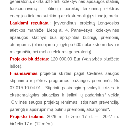
generatorių, skirtą užtikrinti kolektyvinės apsaugos statinių
funkcionavimą ir būtinųjų poreikių tenkinimą elektros
energijos tiekimo sutrikimų ar ekstremaliųjų situacijų metu.
Laukiami rezultatai
: Įgyvendinus projektą Lengvosios
atletikos manieže, Liepų al. 4, Panevėžys, kolektyvinės
apsaugos statinys bus aprūpintas būtinųjų priemonių
atsargomis (planuojama įsigyti po 600 sulankstomų lovų ir
miegmaišių bei mobilų elektros generatorių).
Projekto biudžetas
: 120 000,00 Eur (Valstybės biudžeto
lėšos).
Finansavimas
projektui skirtas pagal Civilinės saugos
stiprinimo ir plėtros programos pažangos priemonės Nr.
07-019-10-04-01 „Stiprinti pasirengimą valdyti krizes ir
ekstremaliąsias situacijas ir šalinti jų padarinius“ veiklą
„Civilinės saugos projektų rėmimas, stiprinant prevenciją,
parengtį ir apsirūpinimą būtinų priemonių atsargomis“.
Projekto trukmė
: 2026 m. birželio 17 d. – 2027 m.
birželio 17 d. (12 mėn.)