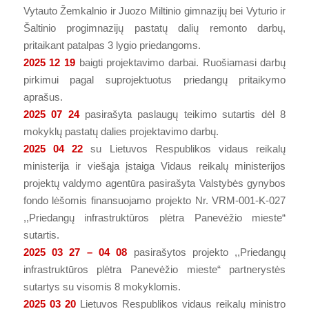
Vytauto Žemkalnio ir Juozo Miltinio gimnazijų bei Vyturio ir
Šaltinio progimnazijų pastatų dalių remonto darbų,
pritaikant patalpas 3 lygio priedangoms.
2025 12 19
baigti projektavimo darbai. Ruošiamasi darbų
pirkimui pagal suprojektuotus priedangų pritaikymo
aprašus.
2025 07 24
pasirašyta paslaugų teikimo sutartis dėl 8
mokyklų pastatų dalies projektavimo darbų.
2025 04 22
su Lietuvos Respublikos vidaus reikalų
ministerija ir viešąja įstaiga Vidaus reikalų ministerijos
projektų valdymo agentūra pasirašyta Valstybės gynybos
fondo lėšomis finansuojamo projekto Nr. VRM-001-K-027
,,Priedangų infrastruktūros plėtra Panevėžio mieste“
sutartis.
2025 03 27 – 04 08
pasirašytos projekto ,,Priedangų
infrastruktūros plėtra Panevėžio mieste“ partnerystės
sutartys su visomis 8 mokyklomis.
2025 03 20
Lietuvos Respublikos vidaus reikalų ministro