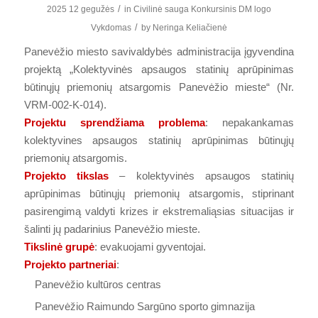
/
2025 12 gegužės
in
Civilinė sauga
Konkursinis
DM logo
/
Vykdomas
by
Neringa Keliačienė
Panevėžio miesto savivaldybės administracija įgyvendina
projektą „Kolektyvinės apsaugos statinių aprūpinimas
būtinųjų priemonių atsargomis Panevėžio mieste“ (Nr.
VRM-002-K-014).
Projektu sprendžiama problema
: nepakankamas
kolektyvines apsaugos statinių aprūpinimas būtinųjų
priemonių atsargomis.
Projekto tikslas
– kolektyvinės apsaugos statinių
aprūpinimas būtinųjų priemonių atsargomis, stiprinant
pasirengimą valdyti krizes ir ekstremaliąsias situacijas ir
šalinti jų padarinius Panevėžio mieste.
Tikslinė grupė
: evakuojami gyventojai.
Projekto partneriai
:
Panevėžio kultūros centras
Panevėžio Raimundo Sargūno sporto gimnazija