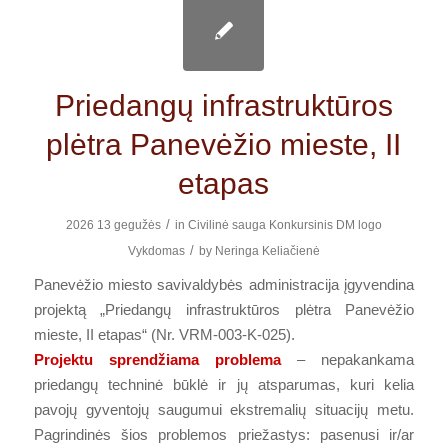
Priedangų infrastruktūros
plėtra Panevėžio mieste, II
etapas
/
2026 13 gegužės
in
Civilinė sauga
Konkursinis
DM logo
/
Vykdomas
by
Neringa Keliačienė
Panevėžio miesto savivaldybės administracija įgyvendina
projektą „Priedangų infrastruktūros plėtra Panevėžio
mieste, II etapas“ (Nr. VRM-003-K-025).
Projektu sprendžiama problema
– nepakankama
priedangų techninė būklė ir jų atsparumas, kuri kelia
pavojų gyventojų saugumui ekstremalių situacijų metu.
Pagrindinės šios problemos priežastys: pasenusi ir/ar