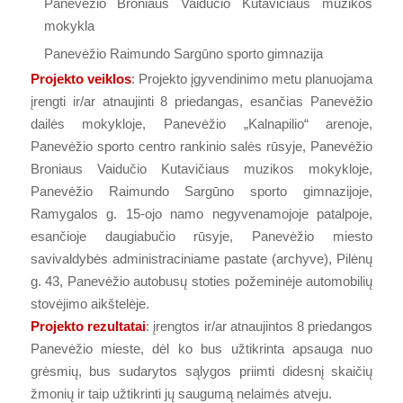
Panevėžio Broniaus Vaidučio Kutavičiaus muzikos
mokykla
Panevėžio Raimundo Sargūno sporto gimnazija
Projekto veiklos
: Projekto įgyvendinimo metu planuojama
įrengti ir/ar atnaujinti 8 priedangas, esančias Panevėžio
dailės mokykloje, Panevėžio „Kalnapilio“ arenoje,
Panevėžio sporto centro rankinio salės rūsyje, Panevėžio
Broniaus Vaidučio Kutavičiaus muzikos mokykloje,
Panevėžio Raimundo Sargūno sporto gimnazijoje,
Ramygalos g. 15-ojo namo negyvenamojoje patalpoje,
esančioje daugiabučio rūsyje, Panevėžio miesto
savivaldybės administraciniame pastate (archyve), Pilėnų
g. 43, Panevėžio autobusų stoties požeminėje automobilių
stovėjimo aikštelėje.
Projekto rezultatai
: įrengtos ir/ar atnaujintos 8 priedangos
Panevėžio mieste, dėl ko bus užtikrinta apsauga nuo
grėsmių, bus sudarytos sąlygos priimti didesnį skaičių
žmonių ir taip užtikrinti jų saugumą nelaimės atveju.