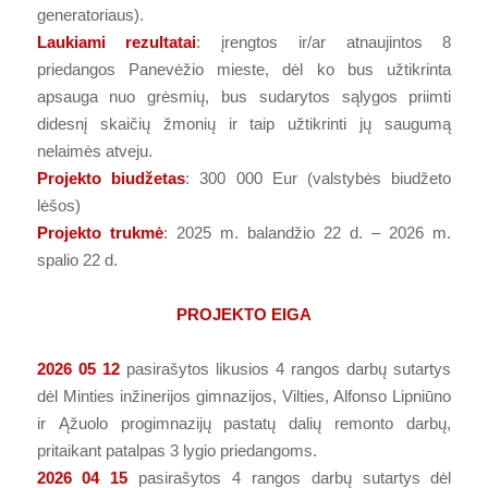
generatoriaus).
Laukiami rezultatai
: įrengtos ir/ar atnaujintos 8
priedangos Panevėžio mieste, dėl ko bus užtikrinta
apsauga nuo grėsmių, bus sudarytos sąlygos priimti
didesnį skaičių žmonių ir taip užtikrinti jų saugumą
nelaimės atveju.
Projekto biudžetas
: 300 000 Eur (valstybės biudžeto
lėšos)
Projekto trukmė
: 2025 m. balandžio 22 d. – 2026 m.
spalio 22 d.
PROJEKTO EIGA
2026 05 12
pasirašytos likusios 4 rangos darbų sutartys
dėl Minties inžinerijos gimnazijos, Vilties, Alfonso Lipniūno
ir Ąžuolo progimnazijų pastatų dalių remonto darbų,
pritaikant patalpas 3 lygio priedangoms.
2026 04 15
pasirašytos 4 rangos darbų sutartys dėl