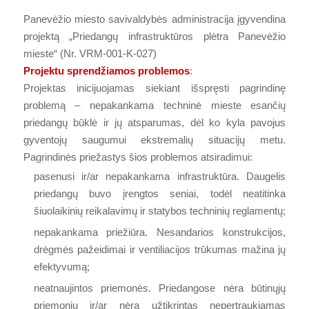
Panevėžio miesto savivaldybės administracija įgyvendina
projektą „Priedangų infrastruktūros plėtra Panevėžio
mieste“ (Nr. VRM-001-K-027)
Projektu sprendžiamos problemos
:
Projektas inicijuojamas siekiant išspręsti pagrindinę
problemą – nepakankama techninė mieste esančių
priedangų būklė ir jų atsparumas, dėl ko kyla pavojus
gyventojų saugumui ekstremalių situacijų metu.
Pagrindinės priežastys šios problemos atsiradimui:
pasenusi ir/ar nepakankama infrastruktūra. Daugelis
priedangų buvo įrengtos seniai, todėl neatitinka
šiuolaikinių reikalavimų ir statybos techninių reglamentų;
nepakankama priežiūra. Nesandarios konstrukcijos,
drėgmės pažeidimai ir ventiliacijos trūkumas mažina jų
efektyvumą;
neatnaujintos priemonės. Priedangose nėra būtinųjų
priemonių ir/ar nėra užtikrintas nepertraukiamas