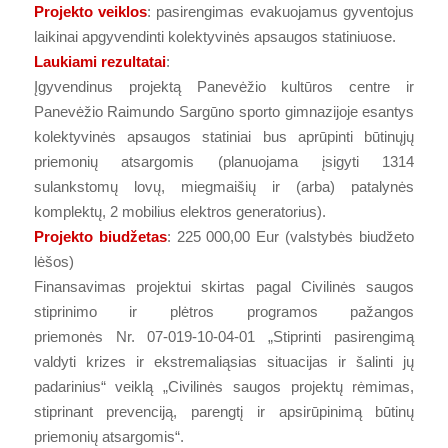
Projekto veiklos
: pasirengimas evakuojamus gyventojus
laikinai apgyvendinti kolektyvinės apsaugos statiniuose.
Laukiami rezultatai
:
Įgyvendinus projektą Panevėžio kultūros centre ir
Panevėžio Raimundo Sargūno sporto gimnazijoje esantys
kolektyvinės apsaugos statiniai bus aprūpinti būtinųjų
priemonių atsargomis (planuojama įsigyti 1314
sulankstomų lovų, miegmaišių ir (arba) patalynės
komplektų, 2 mobilius elektros generatorius).
Projekto biudžetas
: 225 000,00 Eur (valstybės biudžeto
lėšos)
Finansavimas projektui skirtas pagal Civilinės saugos
stiprinimo ir plėtros programos pažangos
priemonės Nr. 07-019-10-04-01 „Stiprinti pasirengimą
valdyti krizes ir ekstremaliąsias situacijas ir šalinti jų
padarinius“ veiklą „Civilinės saugos projektų rėmimas,
stiprinant prevenciją, parengtį ir apsirūpinimą būtinų
priemonių atsargomis“.