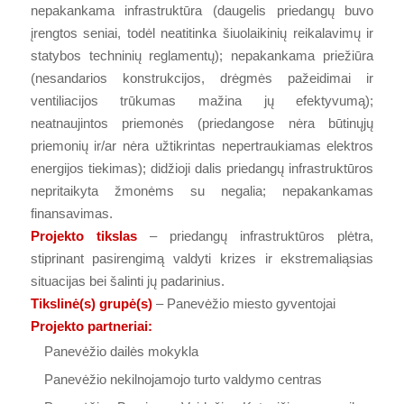
nepakankama infrastruktūra (daugelis priedangų buvo
įrengtos seniai, todėl neatitinka šiuolaikinių reikalavimų ir
statybos techninių reglamentų); nepakankama priežiūra
(nesandarios konstrukcijos, drėgmės pažeidimai ir
ventiliacijos trūkumas mažina jų efektyvumą);
neatnaujintos priemonės (priedangose nėra būtinųjų
priemonių ir/ar nėra užtikrintas nepertraukiamas elektros
energijos tiekimas); didžioji dalis priedangų infrastruktūros
nepritaikyta žmonėms su negalia; nepakankamas
finansavimas.
Projekto tikslas
– priedangų infrastruktūros plėtra,
stiprinant pasirengimą valdyti krizes ir ekstremaliąsias
situacijas bei šalinti jų padarinius.
Tikslinė(s) grupė(s)
– Panevėžio miesto gyventojai
Projekto partneriai:
Panevėžio dailės mokykla
Panevėžio nekilnojamojo turto valdymo centras