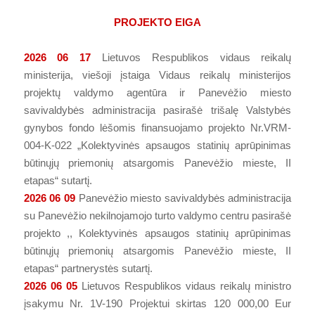
PROJEKTO EIGA
2026 06 17
Lietuvos Respublikos vidaus reikalų
ministerija, viešoji įstaiga Vidaus reikalų ministerijos
projektų valdymo agentūra ir Panevėžio miesto
savivaldybės administracija pasirašė trišalę Valstybės
gynybos fondo lėšomis finansuojamo projekto Nr.VRM-
004-K-022 „Kolektyvinės apsaugos statinių aprūpinimas
būtinųjų priemonių atsargomis Panevėžio mieste, II
etapas“ sutartį.
2026 06 09
Panevėžio miesto savivaldybės administracija
su Panevėžio nekilnojamojo turto valdymo centru pasirašė
projekto ,, Kolektyvinės apsaugos statinių aprūpinimas
būtinųjų priemonių atsargomis Panevėžio mieste, II
etapas“ partnerystės sutartį.
2026 06 05
Lietuvos Respublikos vidaus reikalų ministro
įsakymu Nr. 1V-190 Projektui skirtas 120 000,00 Eur