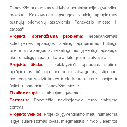
Panevėžio miesto savivaldybės administracija įgyvendina
projektą „Kolektyvinės apsaugos statinių aprūpinimas
būtinųjų priemonių atsargomis Panevėžio mieste, II
etapas“.
Projektu sprendžiama problema
: nepakankamas
kolektyvinės apsaugos statinių aprūpinimas būtinųjų
priemonių atsargomis, reikalingomis gyventojų apsaugai
ekstremaliųjų situacijų, karo ar kitų grėsmių atvejais.
Projekto tikslas
– kolektyvinės apsaugos statinių
aprūpinimas būtinųjų priemonių atsargomis, stiprinant
pasirengimą valdyti krizes ir ekstremaliąsias situacijas ir
šalinti jų padarinius Panevėžio mieste.
Tikslinė grupė
– evakuojami gyventojai.
Partneris
: Panevėžio nekilnojamojo turto valdymo
centras.
Projekto veiklos
: Projekto įgyvendinimo metu numatoma
įsigyti sulankstomas lovas, miegmaišius ir mobilų elektros