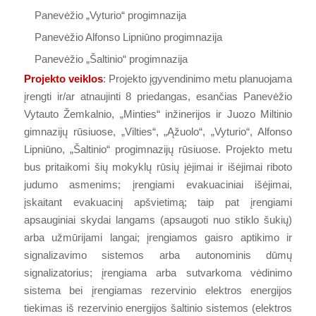
Panevėžio „Vyturio“ progimnazija
Panevėžio Alfonso Lipniūno progimnazija
Panevėžio „Šaltinio“ progimnazija
Projekto veiklos
: Projekto įgyvendinimo metu planuojama
įrengti ir/ar atnaujinti 8 priedangas, esančias Panevėžio
Vytauto Žemkalnio, „Minties“ inžinerijos ir Juozo Miltinio
gimnazijų rūsiuose, „Vilties“, „Ąžuolo“, „Vyturio“, Alfonso
Lipniūno, „Šaltinio“ progimnazijų rūsiuose. Projekto metu
bus pritaikomi šių mokyklų rūsių įėjimai ir išėjimai riboto
judumo asmenims; įrengiami evakuaciniai išėjimai,
įskaitant evakuacinį apšvietimą; taip pat įrengiami
apsauginiai skydai langams (apsaugoti nuo stiklo šukių)
arba užmūrijami langai; įrengiamos gaisro aptikimo ir
signalizavimo sistemos arba autonominis dūmų
signalizatorius; įrengiama arba sutvarkoma vėdinimo
sistema bei įrengiamas rezervinio elektros energijos
tiekimas iš rezervinio energijos šaltinio sistemos (elektros