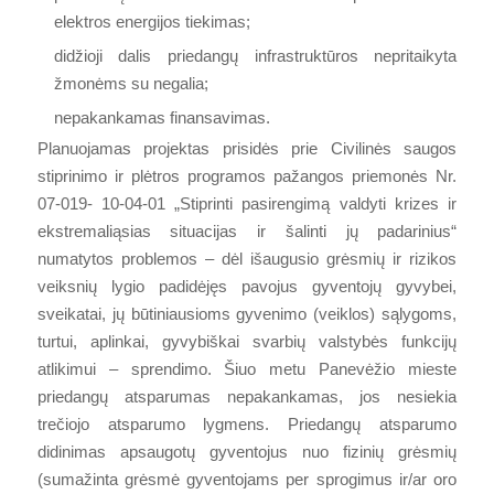
elektros energijos tiekimas;
didžioji dalis priedangų infrastruktūros nepritaikyta
žmonėms su negalia;
nepakankamas finansavimas.
Planuojamas projektas prisidės prie Civilinės saugos
stiprinimo ir plėtros programos pažangos priemonės Nr.
07-019- 10-04-01 „Stiprinti pasirengimą valdyti krizes ir
ekstremaliąsias situacijas ir šalinti jų padarinius“
numatytos problemos – dėl išaugusio grėsmių ir rizikos
veiksnių lygio padidėjęs pavojus gyventojų gyvybei,
sveikatai, jų būtiniausioms gyvenimo (veiklos) sąlygoms,
turtui, aplinkai, gyvybiškai svarbių valstybės funkcijų
atlikimui – sprendimo. Šiuo metu Panevėžio mieste
priedangų atsparumas nepakankamas, jos nesiekia
trečiojo atsparumo lygmens. Priedangų atsparumo
didinimas apsaugotų gyventojus nuo fizinių grėsmių
(sumažinta grėsmė gyventojams per sprogimus ir/ar oro