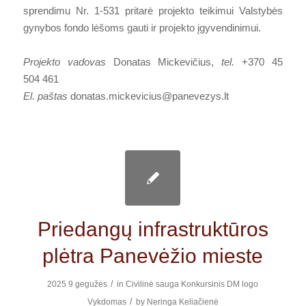
sprendimu Nr. 1-531 pritarė projekto teikimui Valstybės
gynybos fondo lėšoms gauti ir projekto įgyvendinimui.
Projekto vadovas
Donatas Mickevičius,
tel.
+370 45
504 461
El. paštas
donatas.mickevicius@panevezys.lt
Priedangų infrastruktūros
plėtra Panevėžio mieste
/
2025 9 gegužės
in
Civilinė sauga
Konkursinis
DM logo
/
Vykdomas
by
Neringa Keliačienė