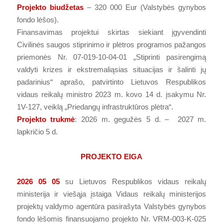
Projekto biudžetas
–
320 000 Eur (Valstybės gynybos
fondo lėšos).
Finansavimas projektui skirtas siekiant įgyvendinti
Civilinės saugos stiprinimo ir plėtros programos pažangos
priemonės Nr. 07-019-10-04-01 „Stiprinti pasirengimą
valdyti krizes ir ekstremaliąsias situacijas ir šalinti jų
padarinius“ aprašo, patvirtinto Lietuvos Respublikos
vidaus reikalų ministro 2023 m. kovo 14 d. įsakymu Nr.
1V-127, veiklą „Priedangų infrastruktūros plėtra“.
Projekto trukmė
: 2026 m. gegužės 5 d. – 2027 m.
lapkričio 5 d.
PROJEKTO EIGA
2026 05 05
su Lietuvos Respublikos vidaus reikalų
ministerija ir viešąja įstaiga Vidaus reikalų ministerijos
projektų valdymo agentūra pasirašyta Valstybės gynybos
fondo lėšomis finansuojamo projekto Nr. VRM-003-K-025