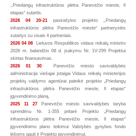
,,Priedangų infrastruktūros plėtra Panevėžio mieste, II
etapas“ sutartis.
2026 04 20-21
pasirašytos projekto ,,Priedangų
infrastruktūros plėtra Panevėžio mieste“ partnerystės
sutartys su visais 4 partneriais.
2026 04 08
Lietuvos Respublikos vidaus reikalų ministro
2026 m. balandžio 08 d. įsakymu Nr. 1V-299 Projektui
skirtas finansavimas.
2026 01 30
Panevėžio miesto savivaldybės
administracija viešajai įstaigai Vidaus reikalų ministerijos
projektų valdymo agentūrai pateikė projekto „Priedangų
infrastruktūros plėtra Panevėžio mieste, II etapas“
įgyvendinimo planą.
2025 11 27
Panevėžio miesto savivaldybės taryba
sprendimu Nr. 1-355 pritarė Projekto „Priedangų
infrastruktūros plėtra Panevėžio mieste, II etapas“
įgyvendinimo plano teikimui Valstybės gynybos fondo
lėšoms gauti ir Projekto įgyvendinimui.