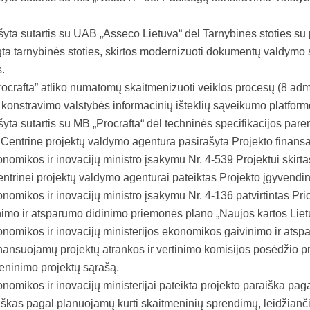
yta sutartis su UAB „Asseco Lietuva“ dėl Tarnybinės stoties su 
a tarnybinės stoties, skirtos modernizuoti dokumentų valdymo si
s.
crafta” atliko numatomų skaitmenizuoti veiklos procesų (8 admi
onstravimo valstybės informacinių išteklių sąveikumo platformoj
yta sutartis su MB „Procrafta“ dėl techninės specifikacijos pare
 Centrine projektų valdymo agentūra pasirašyta Projekto finansa
omikos ir inovacijų ministro įsakymu Nr. 4-539 Projektui skirt
ntrinei projektų valdymo agentūrai pateiktas Projekto įgyvendi
omikos ir inovacijų ministro įsakymu Nr. 4-136 patvirtintas Pri
mo ir atsparumo didinimo priemonės plano „Naujos kartos Lietuva
nomikos ir inovacijų ministerijos ekonomikos gaivinimo ir ats
inansuojamų projektų atrankos ir vertinimo komisijos posėdžio pro
meninimo projektų sąrašą.
omikos ir inovacijų ministerijai pateikta projekto paraiška pag
aiškas pagal planuojamų kurti skaitmeninių sprendimų, leidžianči