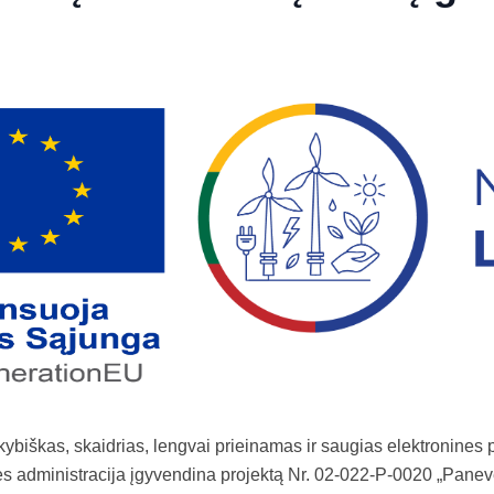
okybiškas, skaidrias, lengvai prieinamas ir saugias elektronine
ės administracija įgyvendina projektą Nr. 02-022-P-0020 „Pane