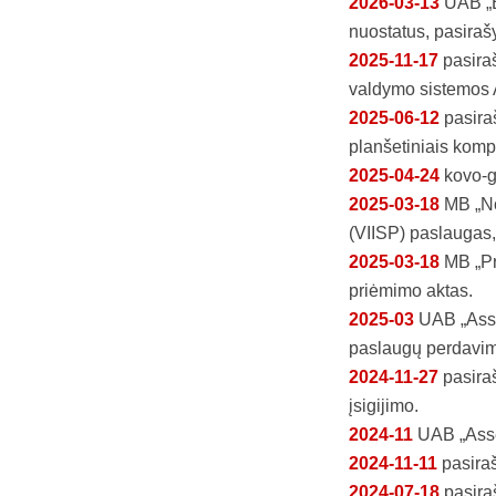
2026-03-13
UAB „E
nuostatus, pasira
2025-11-17
pasira
valdymo sistemos 
2025-06-12
pasira
planšetiniais kompi
2025-04-24
kovo-g
2025-03-18
MB „No
(VIISP) paslaugas,
2025-03-18
MB „Pr
priėmimo aktas.
2025-03
UAB „Asse
paslaugų perdavim
2024-11-27
pasira
įsigijimo.
2024-11
UAB „Asse
2024-11-11
pasiraš
2024-07-18
pasiraš