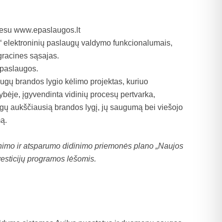
dresu
www.epaslaugos.lt
 elektroninių paslaugų valdymo funkcionalumais,
egracines sąsajas.
 paslaugos.
ugų brandos lygio kėlimo projektas, kuriuo
bėje, įgyvendinta vidinių procesų pertvarka,
ugų aukščiausią brandos lygį, jų saugumą bei viešojo
mą.
inimo ir atsparumo didinimo priemonės plano „Naujos
esticijų programos lėšomis.