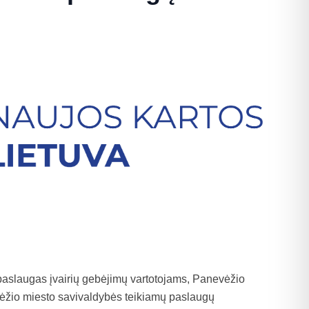
s paslaugas įvairių gebėjimų vartotojams, Panevėžio
vėžio miesto savivaldybės teikiamų paslaugų