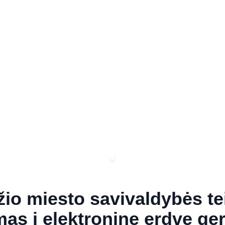
io miesto savivaldybės t
mas į elektroninę erdvę ge