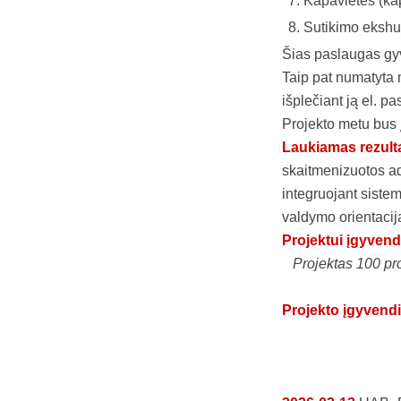
Kapavietės (kap
Sutikimo ekshu
Šias paslaugas gyv
Taip pat numatyta
išplečiant ją el. p
Projekto metu bus 
Laukiamas rezult
skaitmenizuotos ad
integruojant siste
valdymo orientacij
Projektui įgyvend
Projektas 100 pr
Projekto įgyvend