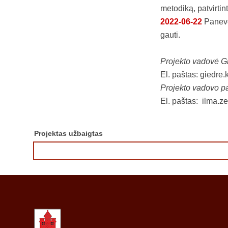
metodiką, patvirti
2022-06-22
Panevė
gauti.
Projekto vadovė G
El. paštas:
giedre.
Projekto vadovo p
El. paštas:
ilma.z
Projektas užbaigtas