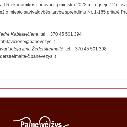
ntą LR ekonomikos ir inovacijų ministro 2022 m. rugsėjo 12 d. įs
žio miesto savivaldybės taryba sprendimu Nr. 1-185 pritarė Pro
iedrė Kabitavičienė
, tel. +370 45 501 394
kabitaviciene@panevezys.lt
avaduotoja Ilma Žederštreimaitė
, tel. +370 45 501 398
ederstreimaite@panevezys.lt