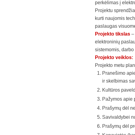
perkėlimas į elekt
Projektu sprendži
kurti naujomis tec
paslaugas visuom
Projekto tikslas
– 
elektroninių pasla
sistemomis, darbo
Projekto veiklos:
Projekto metu pla
Pranešimo apie
ir skelbimas sa
Kultūros paveld
Pažymos apie p
Prašymų dėl ne
Savivaldybei nu
Prašymų dėl pr