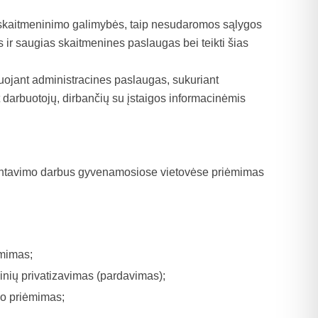
skaitmeninimo galimybės, taip nesudaromos sąlygos
 ir saugias skaitmenines paslaugas bei teikti šias
ojant administracines paslaugas, sukuriant
 darbuotojų, dirbančių su įstaigos informacinėmis
montavimo darbus gyvenamosiose vietovėse priėmimas
ėmimas;
inių privatizavimas (pardavimas);
mo priėmimas;