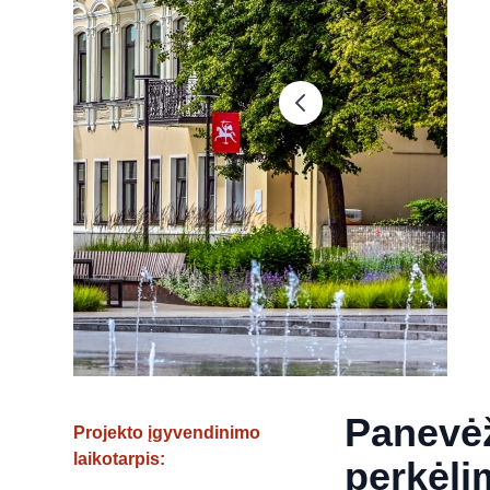
Panevėž
Projekto įgyvendinimo
laikotarpis:
perkėli