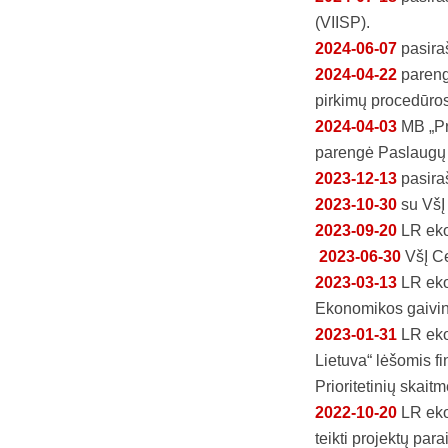
(VIISP).
2024-06-07
pasiraš
2024-04-22
parengt
pirkimų procedūro
2024-04-03
MB „Pro
parengė Paslaugų k
2023-12-13
pasiraš
2023-10-30
su VšĮ
2023-09-20
LR ekon
2023-06-30
VšĮ Ce
2023-03-13
LR ekon
Ekonomikos gaivini
2023-01-31
LR eko
Lietuva“ lėšomis f
Prioritetinių skait
2022-10-20
LR ekon
teikti projektų par