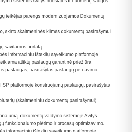
ymo sistemos Avilys nuostatus ir duomenų saugos
laugų teikėjas parengs modernizuojamos Dokumentų
mo, skirto skaitmeninės kilmės dokumentų pasirašymui
 savitarnos portalą.
ės informacinių išteklių sąveikumo platformoje
ikiama atliktų paslaugų garantinė priežiūra.
ros paslaugas, pasirašytas paslaugų perdavimo
IISP platformoje konstruojamų paslaugų, pasirašytas
piuterių (skaitmeninių dokumentų pasirašymui)
ionalumą dokumentų valdymo sistemoje Avilys.
gų funkcionalumo plėtimo ir procesų optimizavimo.
ės informacinių išteklių sąveikumo platformoje