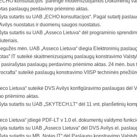
CHO konsultacijos“ parengė modernizuojamos Dokumentų vald
šytas paslaugų perdavimo priėmimo aktas.
šyta sutartis su UAB „ECHO konsultacijos“. Pagal sutartį pas
Avilys nuostatus ir duomenų saugos nuostatus.
šyta sutartis su UAB „Asseco Lietuva“ dėl programinio sprendi
uteriais.
egužės mėn. UAB „Asseco Lietuva“ diegia Elektroninių paslaugų
tas” IT suteikė skaitmenizuojamų paslaugų konstravimo Valstyb
 pasirašytas paslaugų perdavimo priėmimo aktas. 24 mėn. bus te
ocrafta” suteikė paslaugų konstravimo VIISP techninės priežiū
co Lietuva“ suteikė DVS Avilys konfigūravimo paslaugas dėl V
o priėmimo aktas.
šyta sutartis su UAB „SKYTECH.LT“ dėl 11 vnt. planšetinių kom
co Lietuva“ įdiegė PDF-LT v 1.0 el. dokumentų valdymo funkc
yta sutartis su UAB „Asseco Lietuva“ dėl DVS Avilys el. paslau
yta sutartis su MB „Notas IT“ dėl Paslaugų konstravimo Valstyb