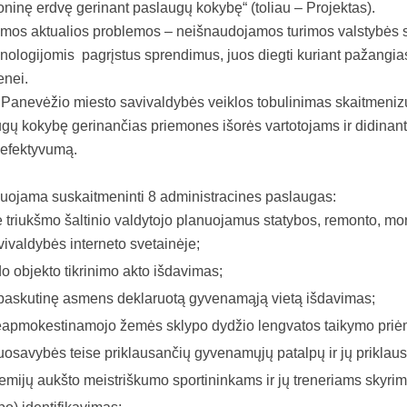
roninę erdvę gerinant paslaugų kokybę“ (toliau – Projektas).
amos aktualios problemos – neišnaudojamos turimos valstybės 
hnologijomis pagrįstus sprendimus, juos diegti kuriant pažangias
enei.
Panevėžio miesto savivaldybės veiklos tobulinimas skaitmenizu
ugų kokybę gerinančias priemones išorės vartotojams ir didinant
 efektyvumą.
nuojama suskaitmeninti 8 administracines paslaugas:
 triukšmo šaltinio valdytojo planuojamus statybos, remonto, 
vivaldybės interneto svetainėje;
o objekto tikrinimo akto išdavimas;
askutinę asmens deklaruotą gyvenamąją vietą išdavimas;
apmokestinamojo žemės sklypo dydžio lengvatos taikymo pri
osavybės teise priklausančių gyvenamųjų patalpų ir jų priklaus
emijų aukšto meistriškumo sportininkams ir jų treneriams skyri