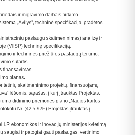
priedais ir migravimo darbais pirkimo.
stemą „Avilys”, techninė specifikacija, pradėtos
nistracinių paslaugų skaitmeninimas) analizę ir
e (VIISP) techninę specifikaciją.
ngimo ir techninės priežiūros paslaugų teikimo.
vimo sutartis.
as finansavimas.
nimo planas.
oritetinių skaitmeninimo projektų, finansuojamų
“ lėšomis, sąrašas, į kurį įtrauktas Projektas.
parumo didinimo priemonės plano „Naujos kartos
tokolu Nr. (42.5-92E) Projektas įtrauktas į
al LR ekonomikos ir inovacijų ministerijos kvietimą
ų saugiai ir patogiai gauti paslaugas, vertinimo