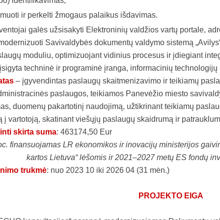
o) identifikavimas;
muoti ir perkelti žmogaus palaikus išdavimas.
entojai galės užsisakyti Elektroninių valdžios vartų portale, a
 modernizuoti Savivaldybės dokumentų valdymo sistemą „Avilys“
aslaugų moduliu, optimizuojant vidinius procesus ir įdiegiant int
įsigyta techninė ir programinė įranga, informacinių technologijų
atas
– įgyvendintas paslaugų skaitmenizavimo ir teikiamų pasla
ministracinės paslaugos, teikiamos Panevėžio miesto savivaldy
mas, duomenų pakartotinį naudojimą, užtikrinant teikiamų pasla
ą į vartotoją, skatinant viešųjų paslaugų skaidrumą ir patrauklu
inti skirta suma
: 463174,50 Eur
oc. finansuojamas LR ekonomikos ir inovacijų ministerijos gaiv
kartos Lietuva“ lėšomis ir 2021–2027 metų ES fondų inv
inimo trukmė
: nuo 2023 10 iki 2026 04 (31 mėn.)
PROJEKTO EIGA