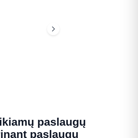
eikiamų paslaugų
rinant paslaugų