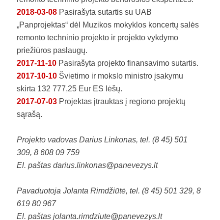
2018-03-08
Pasirašyta sutartis su UAB
„Panprojektas“ dėl Muzikos mokyklos koncertų salės
remonto techninio projekto ir projekto vykdymo
priežiūros paslaugų.
2017-11-10
Pasirašyta projekto finansavimo sutartis.
2017-10-10
Švietimo ir mokslo ministro įsakymu
skirta 132 777,25 Eur ES lėšų.
2017-07-03
Projektas įtrauktas į regiono projektų
sąrašą.
Projekto vadovas Darius Linkonas, tel. (8 45) 501
309, 8 608 09 759
El. paštas
darius.linkonas@panevezys.lt
Pavaduotoja Jolanta Rimdžiūtė, tel. (8 45) 501 329, 8
619 80 967
El. paštas
jolanta.rimdziute@panevezys.lt