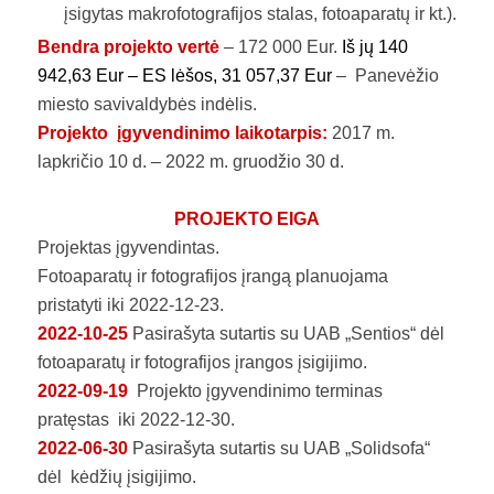
įsigytas makrofotografijos stalas, fotoaparatų ir kt.).
Bendra projekto vertė
– 172 000 Eur.
Iš jų 140
942,63 Eur – ES lėšos, 31 057,37 Eur
– Panevėžio
miesto savivaldybės indėlis.
Projekto įgyvendinimo laikotarpis:
2017 m.
lapkričio 10 d. – 2022 m. gruodžio 30 d.
PROJEKTO EIGA
Projektas įgyvendintas.
Fotoaparatų ir fotografijos įrangą planuojama
pristatyti iki 2022-12-23.
2022-10-25
Pasirašyta sutartis su UAB „Sentios“ dėl
fotoaparatų ir fotografijos įrangos įsigijimo.
2022-09-19
Projekto įgyvendinimo terminas
pratęstas iki 2022-12-30.
2022-06-30
Pasirašyta sutartis su UAB „Solidsofa“
dėl kėdžių įsigijimo.