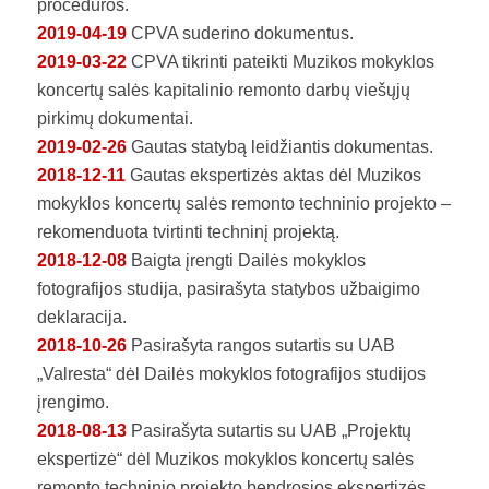
procedūros.
2019-04-19
CPVA suderino dokumentus.
2019-03-22
CPVA tikrinti pateikti Muzikos mokyklos
koncertų salės kapitalinio remonto darbų viešųjų
pirkimų dokumentai.
2019-02-26
Gautas statybą leidžiantis dokumentas.
2018-12-11
Gautas ekspertizės aktas dėl Muzikos
mokyklos koncertų salės remonto techninio projekto –
rekomenduota tvirtinti techninį projektą.
2018-12-08
Baigta įrengti Dailės mokyklos
fotografijos studija, pasirašyta statybos užbaigimo
deklaracija.
2018-10-26
Pasirašyta rangos sutartis su UAB
„Valresta“ dėl Dailės mokyklos fotografijos studijos
įrengimo.
2018-08-13
Pasirašyta sutartis su UAB „Projektų
ekspertizė“ dėl Muzikos mokyklos koncertų salės
remonto techninio projekto bendrosios ekspertizės.