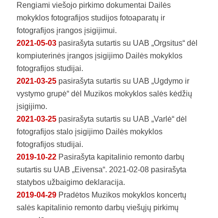
Rengiami viešojo pirkimo dokumentai Dailės
mokyklos fotografijos studijos fotoaparatų ir
fotografijos įrangos įsigijimui.
2021-05-03
pasirašyta sutartis su UAB „Orgsitus“ dėl
kompiuterinės įrangos įsigijimo Dailės mokyklos
fotografijos studijai.
2021-03-25
pasirašyta sutartis su UAB „Ugdymo ir
vystymo grupė“ dėl Muzikos mokyklos salės kėdžių
įsigijimo.
2021-03-25
pasirašyta sutartis su UAB „Varlė“ dėl
fotografijos stalo įsigijimo Dailės mokyklos
fotografijos studijai.
2019-10-22
Pasirašyta kapitalinio remonto darbų
sutartis su UAB „Eivensa“. 2021-02-08 pasirašyta
statybos užbaigimo deklaracija.
2019-04-29
Pradėtos Muzikos mokyklos koncertų
salės kapitalinio remonto darbų viešųjų pirkimų