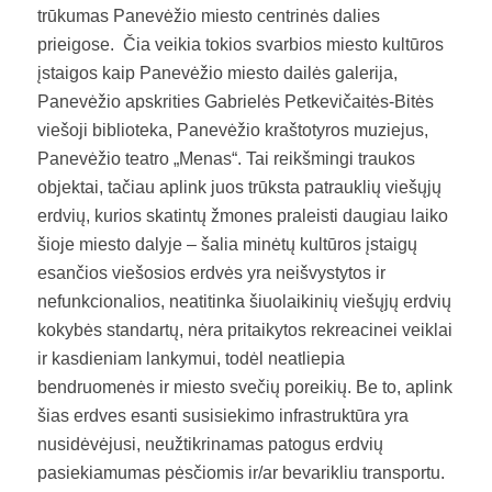
trūkumas Panevėžio miesto centrinės dalies
prieigose. Čia veikia tokios svarbios miesto kultūros
įstaigos kaip Panevėžio miesto dailės galerija,
Panevėžio apskrities Gabrielės Petkevičaitės-Bitės
viešoji biblioteka, Panevėžio kraštotyros muziejus,
Panevėžio teatro „Menas“. Tai reikšmingi traukos
objektai, tačiau aplink juos trūksta patrauklių viešųjų
erdvių, kurios skatintų žmones praleisti daugiau laiko
šioje miesto dalyje – šalia minėtų kultūros įstaigų
esančios viešosios erdvės yra neišvystytos ir
nefunkcionalios, neatitinka šiuolaikinių viešųjų erdvių
kokybės standartų, nėra pritaikytos rekreacinei veiklai
ir kasdieniam lankymui, todėl neatliepia
bendruomenės ir miesto svečių poreikių. Be to, aplink
šias erdves esanti susisiekimo infrastruktūra yra
nusidėvėjusi, neužtikrinamas patogus erdvių
pasiekiamumas pėsčiomis ir/ar bevarikliu transportu.