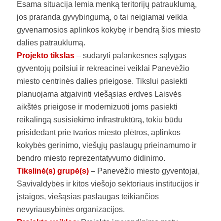
Esama situacija lemia menką teritorijų patrauklumą,
jos praranda gyvybingumą, o tai neigiamai veikia
gyvenamosios aplinkos kokybę ir bendrą šios miesto
dalies patrauklumą.
Projekto tikslas
– sudaryti palankesnes sąlygas
gyventojų poilsiui ir rekreacinei veiklai Panevėžio
miesto centrinės dalies prieigose. Tikslui pasiekti
planuojama atgaivinti viešąsias erdves Laisvės
aikštės prieigose ir modernizuoti joms pasiekti
reikalingą susisiekimo infrastruktūrą, tokiu būdu
prisidedant prie tvarios miesto plėtros, aplinkos
kokybės gerinimo, viešųjų paslaugų prieinamumo ir
bendro miesto reprezentatyvumo didinimo.
Tikslinė(s) grupė(s)
– Panevėžio miesto gyventojai,
Savivaldybės ir kitos viešojo sektoriaus institucijos ir
įstaigos, viešąsias paslaugas teikiančios
nevyriausybinės organizacijos.