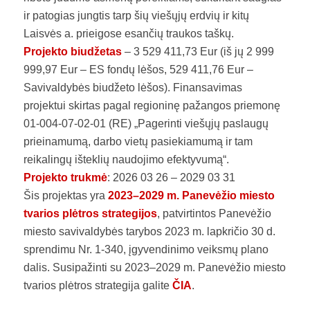
ir patogias jungtis tarp šių viešųjų erdvių ir kitų
Laisvės a. prieigose esančių traukos taškų.
Projekto biudžetas
– 3 529 411,73 Eur (iš jų 2 999
999,97 Eur – ES fondų lėšos, 529 411,76 Eur –
Savivaldybės biudžeto lėšos). Finansavimas
projektui skirtas pagal regioninę pažangos priemonę
01-004-07-02-01 (RE) „Pagerinti viešųjų paslaugų
prieinamumą, darbo vietų pasiekiamumą ir tam
reikalingų išteklių naudojimo efektyvumą“.
Projekto trukmė
: 2026 03 26 – 2029 03 31
Šis projektas yra
2023–2029 m. Panevėžio miesto
tvarios plėtros strategijos
, patvirtintos Panevėžio
miesto savivaldybės tarybos 2023 m. lapkričio 30 d.
sprendimu Nr. 1-340, įgyvendinimo veiksmų plano
dalis. Susipažinti su 2023–2029 m. Panevėžio miesto
tvarios plėtros strategija galite
ČIA
.