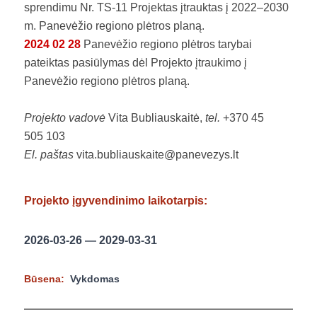
sprendimu Nr. TS-11 Projektas įtrauktas į 2022–2030
m. Panevėžio regiono plėtros planą.
2024 02 28
Panevėžio regiono plėtros tarybai
pateiktas pasiūlymas dėl Projekto įtraukimo į
Panevėžio regiono plėtros planą.
Projekto vadovė
Vita Bubliauskaitė,
tel.
+370 45
505 103
El. paštas
vita.bubliauskaite@panevezys.lt
Projekto įgyvendinimo laikotarpis:
2026-03-26 — 2029-03-31
Būsena:
Vykdomas