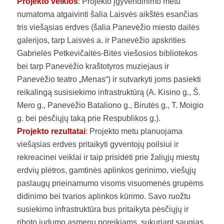
Projekto veiklos
: Projekto įgyvendinimo metu
numatoma atgaivinti šalia Laisvės aikštės esančias
tris viešąsias erdves (šalia Panevėžio miesto dailės
galerijos, tarp Laisvės a. ir Panevėžio apskrities
Gabrielės Petkevičaitės-Bitės viešosios bibliotekos
bei tarp Panevėžio kraštotyros muziejaus ir
Panevėžio teatro „Menas“) ir sutvarkyti joms pasiekti
reikalingą susisiekimo infrastruktūrą (A. Kisino g., Š.
Mero g., Panevėžio Bataliono g., Birutės g., T. Moigio
g. bei pėsčiųjų taką prie Respublikos g.).
Projekto rezultatai
: Projekto metu planuojama
viešąsias erdves pritaikyti gyventojų poilsiui ir
rekreacinei veiklai ir taip prisidėti prie žaliųjų miestų
erdvių plėtros, gamtinės aplinkos gerinimo, viešųjų
paslaugų prieinamumo visoms visuomenės grupėms
didinimo bei tvarios aplinkos kūrimo. Savo ruožtu
susiekimo infrastruktūra bus pritaikyta pėsčiųjų ir
riboto judumo asmenų poreikiams, sukuriant saugias