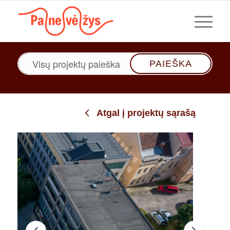
Paieška
Atgal į projektų sąrašą