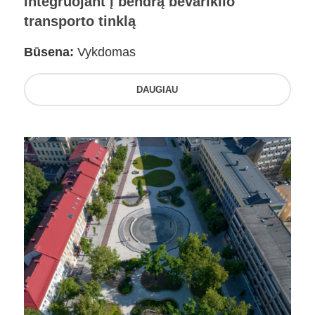
integruojant į bendrą bevariklio
transporto tinklą
Būsena:
Vykdomas
DAUGIAU