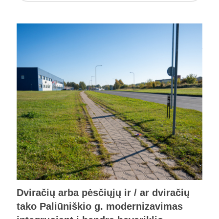
Dviračių arba pėsčiųjų ir / ar dviračių
tako Paliūniškio g. modernizavimas