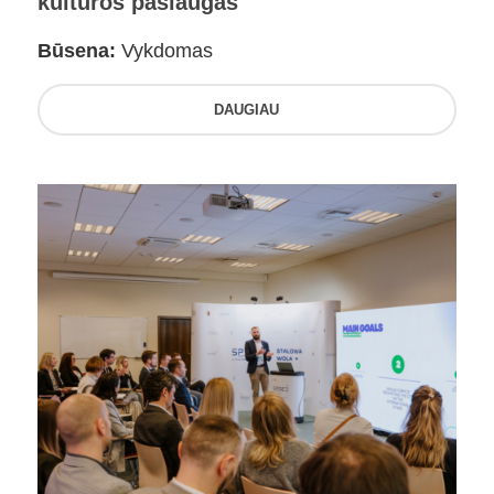
kultūros paslaugas
Būsena:
Vykdomas
DAUGIAU