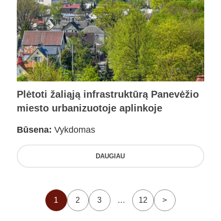
Plėtoti žaliąją infrastruktūrą Panevėžio
miesto urbanizuotoje aplinkoje
Būsena:
Vykdomas
DAUGIAU
1
2
3
…
12
>