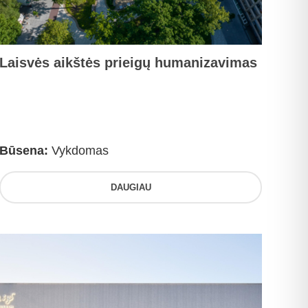
Laisvės aikštės prieigų humanizavimas
Būsena:
Vykdomas
DAUGIAU