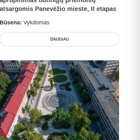
aprūpinimas būtinųjų priemonių
atsargomis Panevėžio mieste, II etapas
Būsena:
Vykdomas
DAUGIAU