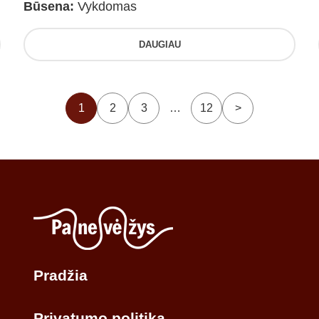
Būsena:
Vykdomas
DAUGIAU
1
2
3
…
12
>
Pradžia
Privatumo politika