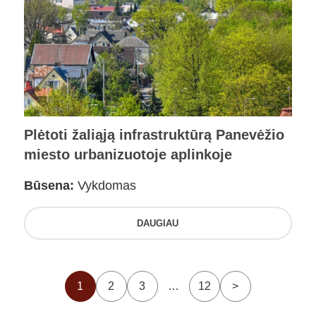
Plėtoti žaliąją infrastruktūrą Panevėžio
miesto urbanizuotoje aplinkoje
Būsena:
Vykdomas
DAUGIAU
1
2
3
…
12
>