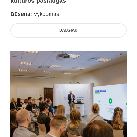
kultūros paslaugas
Būsena:
Vykdomas
DAUGIAU