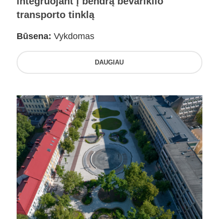
integruojant į bendrą bevariklio
transporto tinklą
Būsena:
Vykdomas
DAUGIAU