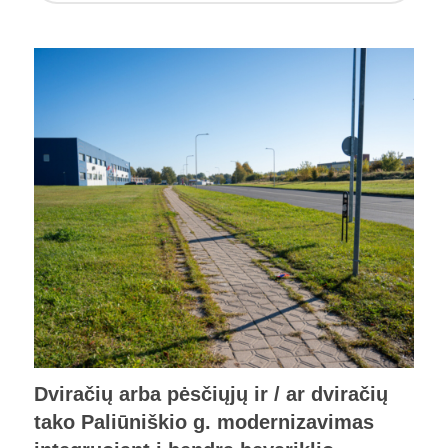
Dviračių arba pėsčiųjų ir / ar dviračių
tako Paliūniškio g. modernizavimas