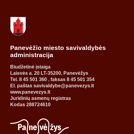
Panevėžio miesto savivaldybės
administracija
Biudžetinė įstaiga
Laisvės a. 20 LT-35200, Panevėžys
Tel. 8 45 501 360 , faksas 8 45 501 354
El. paštas savivaldybe@panevezys.lt
www.panevezys.lt
Juridinių asmenų registras
Kodas 288724610