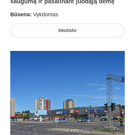
saugumą ir pašalinant juodąją dėmę
Būsena:
Vykdomas
DAUGIAU