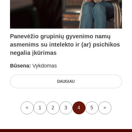
Panevėžio grupinių gyvenimo namų
asmenims su intelekto ir (ar) psichikos
negalia įkūrimas
Būsena:
Vykdomas
DAUGIAU
<
1
2
3
4
5
>