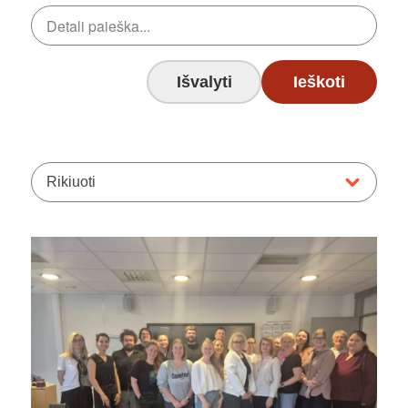
Išvalyti
Ieškoti
Rikiuoti