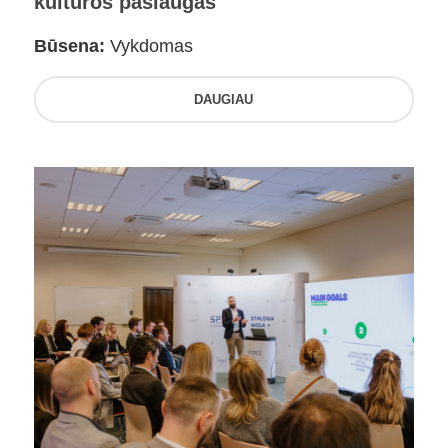
kultūros paslaugas
Būsena:
Vykdomas
DAUGIAU