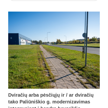
Dviračių arba pėsčiųjų ir / ar dviračių
tako Paliūniškio g. modernizavimas