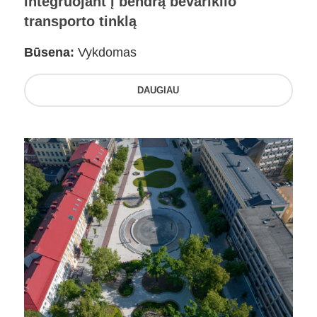
integruojant į bendrą bevariklio
transporto tinklą
Būsena:
Vykdomas
DAUGIAU