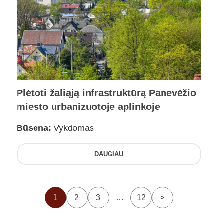
Plėtoti žaliąją infrastruktūrą Panevėžio
miesto urbanizuotoje aplinkoje
Būsena:
Vykdomas
DAUGIAU
1
2
3
…
12
>