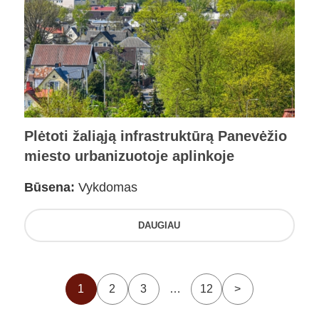
Plėtoti žaliąją infrastruktūrą Panevėžio
miesto urbanizuotoje aplinkoje
Būsena:
Vykdomas
DAUGIAU
1
2
3
…
12
>