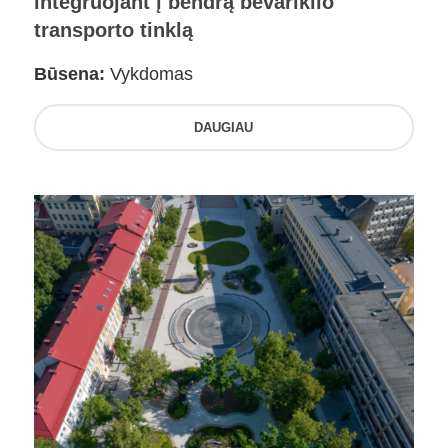
integruojant į bendrą bevariklio
transporto tinklą
Būsena:
Vykdomas
DAUGIAU