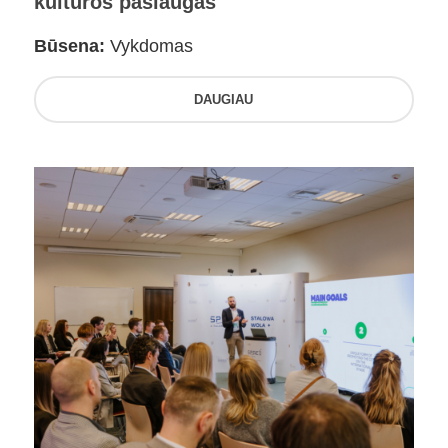
kultūros paslaugas
Būsena:
Vykdomas
DAUGIAU