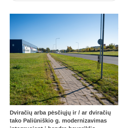
Dviračių arba pėsčiųjų ir / ar dviračių
tako Paliūniškio g. modernizavimas