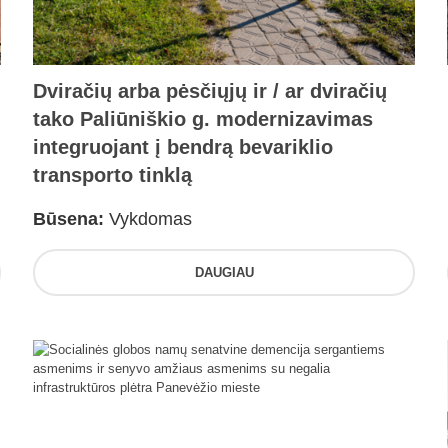
Dviračių arba pėsčiųjų ir / ar dviračių
tako Paliūniškio g. modernizavimas
integruojant į bendrą bevariklio
transporto tinklą
Būsena:
Vykdomas
DAUGIAU