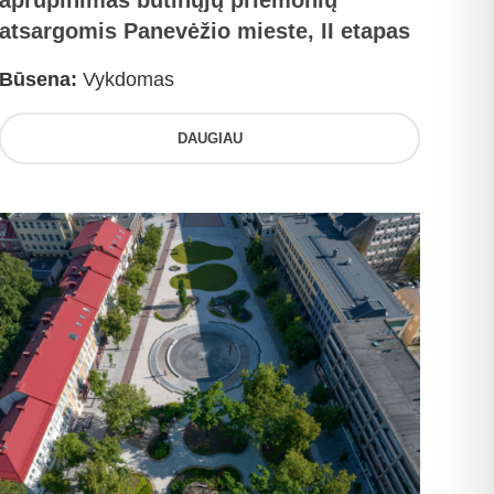
aprūpinimas būtinųjų priemonių
atsargomis Panevėžio mieste, II etapas
Būsena:
Vykdomas
DAUGIAU