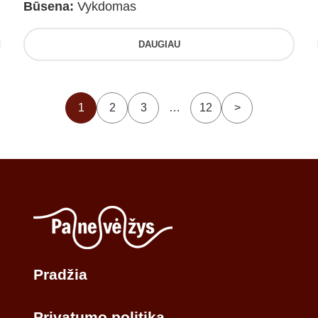
Būsena:
Vykdomas
DAUGIAU
1
2
3
…
12
>
Pradžia
Privatumo politika