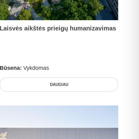
Laisvės aikštės prieigų humanizavimas
Būsena:
Vykdomas
DAUGIAU