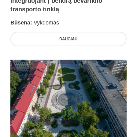
integruojant į bendrą bevariklio
transporto tinklą
Būsena:
Vykdomas
DAUGIAU