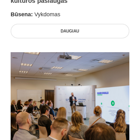
kultūros paslaugas
Būsena:
Vykdomas
DAUGIAU