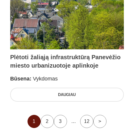
Plėtoti žaliąją infrastruktūrą Panevėžio
miesto urbanizuotoje aplinkoje
Būsena:
Vykdomas
DAUGIAU
1
2
3
…
12
>