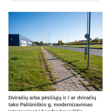
Dviračių arba pėsčiųjų ir / ar dviračių
tako Paliūniškio g. modernizavimas