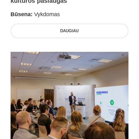
kultūros paslaugas
Būsena:
Vykdomas
DAUGIAU