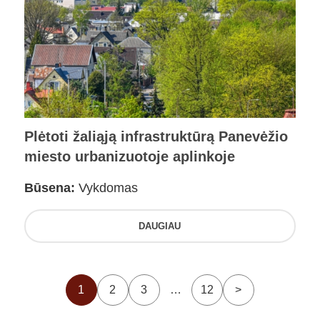
Plėtoti žaliąją infrastruktūrą Panevėžio
miesto urbanizuotoje aplinkoje
Būsena:
Vykdomas
DAUGIAU
1
2
3
…
12
>