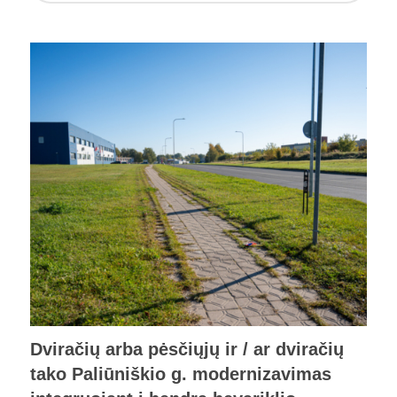
Dviračių arba pėsčiųjų ir / ar dviračių
tako Paliūniškio g. modernizavimas