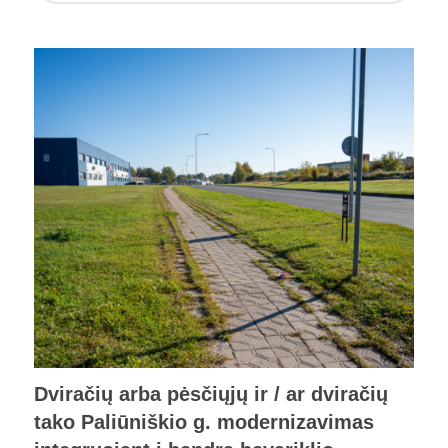
Dviračių arba pėsčiųjų ir / ar dviračių
tako Paliūniškio g. modernizavimas