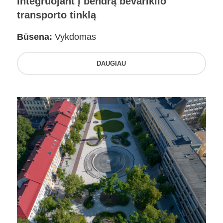
integruojant į bendrą bevariklio
transporto tinklą
Būsena:
Vykdomas
DAUGIAU