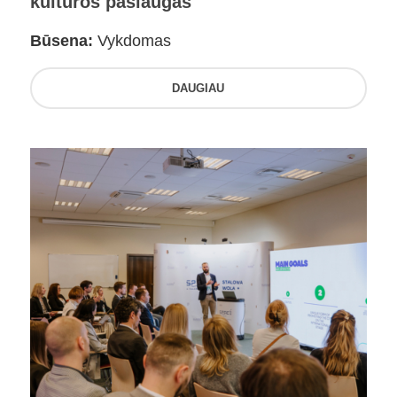
kultūros paslaugas
Būsena:
Vykdomas
DAUGIAU