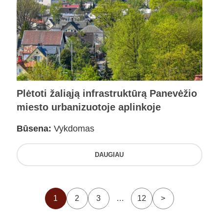
Plėtoti žaliąją infrastruktūrą Panevėžio
miesto urbanizuotoje aplinkoje
Būsena:
Vykdomas
DAUGIAU
1
2
3
…
12
>