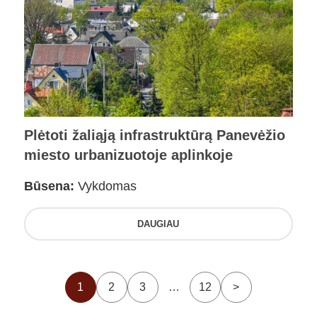
Plėtoti žaliąją infrastruktūrą Panevėžio
miesto urbanizuotoje aplinkoje
Būsena:
Vykdomas
DAUGIAU
1
2
3
…
12
>