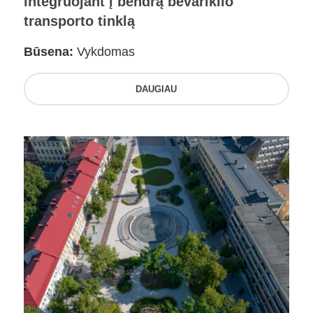
integruojant į bendrą bevariklio
transporto tinklą
Būsena:
Vykdomas
DAUGIAU