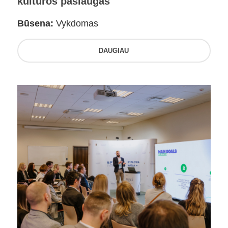
kultūros paslaugas
Būsena:
Vykdomas
DAUGIAU