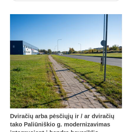
Dviračių arba pėsčiųjų ir / ar dviračių
tako Paliūniškio g. modernizavimas