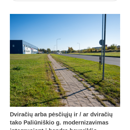
Dviračių arba pėsčiųjų ir / ar dviračių
tako Paliūniškio g. modernizavimas