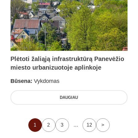
Plėtoti žaliąją infrastruktūrą Panevėžio
miesto urbanizuotoje aplinkoje
Būsena:
Vykdomas
DAUGIAU
1
2
3
…
12
>