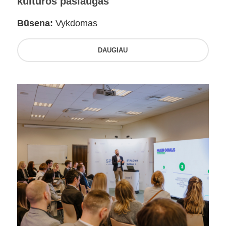
kultūros paslaugas
Būsena:
Vykdomas
DAUGIAU