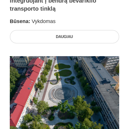
integruojant į bendrą bevariklio
transporto tinklą
Būsena:
Vykdomas
DAUGIAU