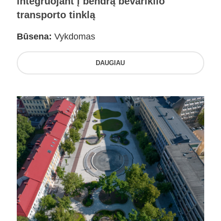
integruojant į bendrą bevariklio
transporto tinklą
Būsena:
Vykdomas
DAUGIAU