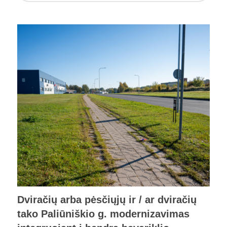
Dviračių arba pėsčiųjų ir / ar dviračių
tako Paliūniškio g. modernizavimas