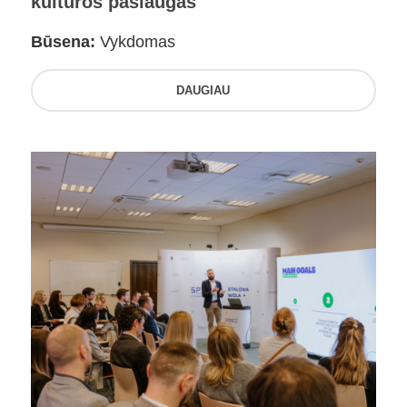
kultūros paslaugas
Būsena:
Vykdomas
DAUGIAU