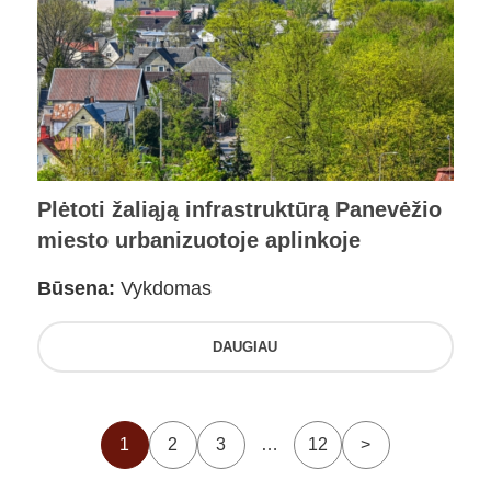
Plėtoti žaliąją infrastruktūrą Panevėžio
miesto urbanizuotoje aplinkoje
Būsena:
Vykdomas
DAUGIAU
1
2
3
…
12
>