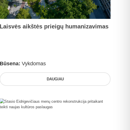
Laisvės aikštės prieigų humanizavimas
Būsena:
Vykdomas
DAUGIAU