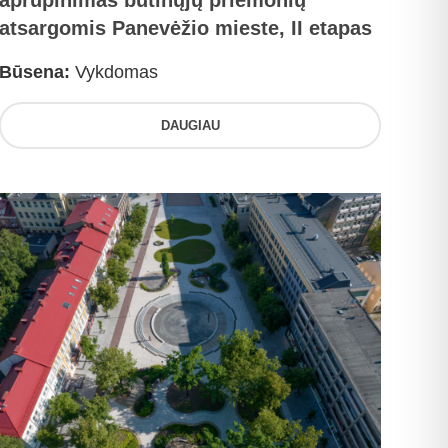
aprūpinimas būtinųjų priemonių
atsargomis Panevėžio mieste, II etapas
Būsena:
Vykdomas
DAUGIAU