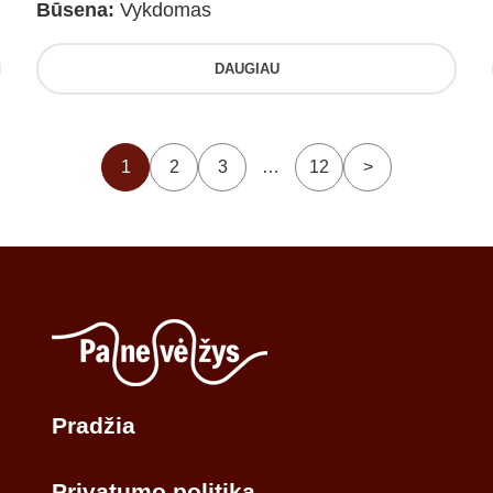
Būsena:
Vykdomas
DAUGIAU
1
2
3
…
12
>
Pradžia
Privatumo politika