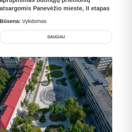
aprūpinimas būtinųjų priemonių
atsargomis Panevėžio mieste, II etapas
Būsena:
Vykdomas
DAUGIAU