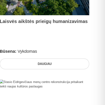
Laisvės aikštės prieigų humanizavimas
Būsena:
Vykdomas
DAUGIAU