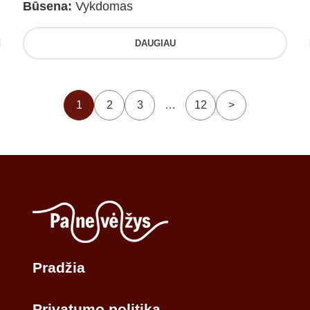
Būsena:
Vykdomas
DAUGIAU
1
2
3
…
12
>
Pradžia
Privatumo politika