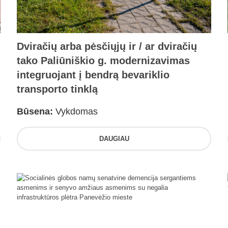
Dviračių arba pėsčiųjų ir / ar dviračių
tako Paliūniškio g. modernizavimas
integruojant į bendrą bevariklio
transporto tinklą
Būsena:
Vykdomas
DAUGIAU