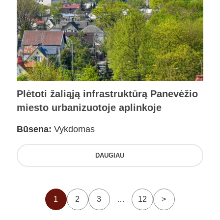
Plėtoti žaliąją infrastruktūrą Panevėžio
miesto urbanizuotoje aplinkoje
Būsena:
Vykdomas
DAUGIAU
1
2
3
…
12
>