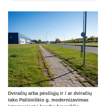
Dviračių arba pėsčiųjų ir / ar dviračių
tako Paliūniškio g. modernizavimas