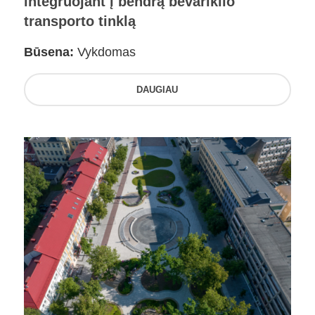
integruojant į bendrą bevariklio
transporto tinklą
Būsena:
Vykdomas
DAUGIAU