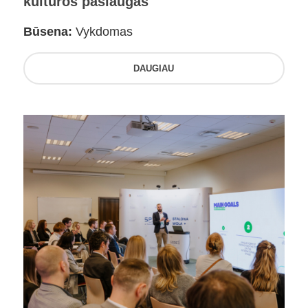
kultūros paslaugas
Būsena:
Vykdomas
DAUGIAU