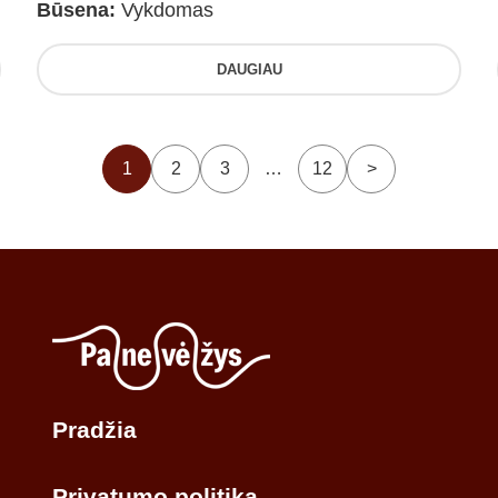
Būsena:
Vykdomas
DAUGIAU
1
2
3
…
12
>
Pradžia
Privatumo politika