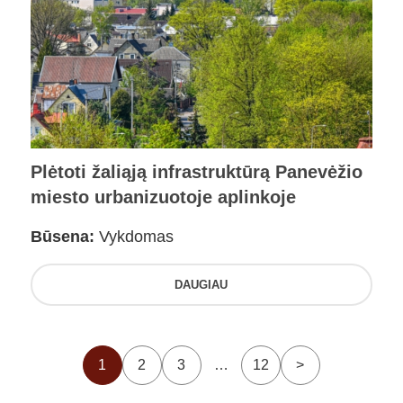
Plėtoti žaliąją infrastruktūrą Panevėžio
miesto urbanizuotoje aplinkoje
Būsena:
Vykdomas
DAUGIAU
1
2
3
…
12
>