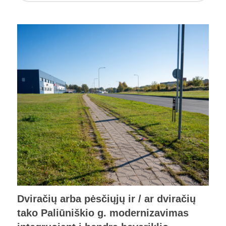
Dviračių arba pėsčiųjų ir / ar dviračių
tako Paliūniškio g. modernizavimas