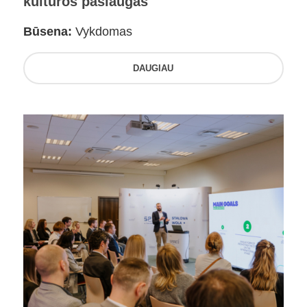
kultūros paslaugas
Būsena:
Vykdomas
DAUGIAU