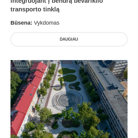
integruojant į bendrą bevariklio
transporto tinklą
Būsena:
Vykdomas
DAUGIAU