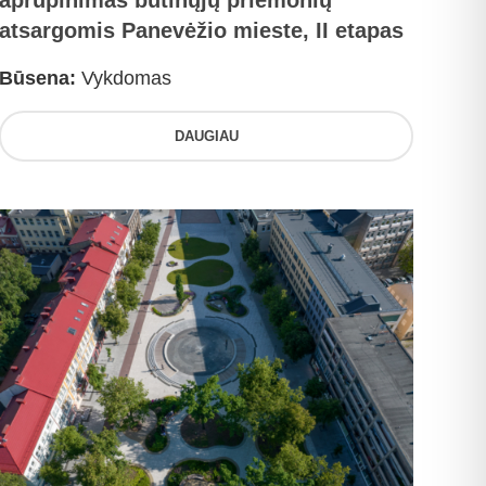
aprūpinimas būtinųjų priemonių
atsargomis Panevėžio mieste, II etapas
Būsena:
Vykdomas
DAUGIAU