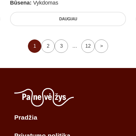
Būsena:
Vykdomas
DAUGIAU
1
2
3
…
12
>
Pradžia
Privatumo politika