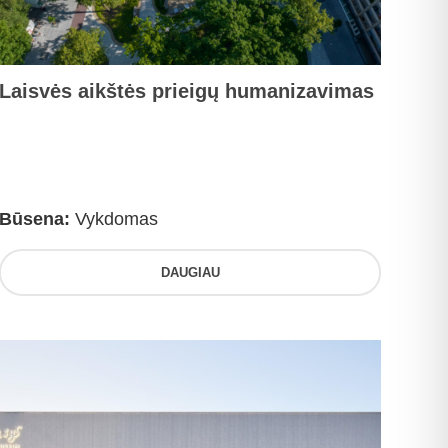
Laisvės aikštės prieigų humanizavimas
Būsena:
Vykdomas
DAUGIAU