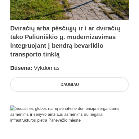
Dviračių arba pėsčiųjų ir / ar dviračių
tako Paliūniškio g. modernizavimas
integruojant į bendrą bevariklio
transporto tinklą
Būsena:
Vykdomas
DAUGIAU