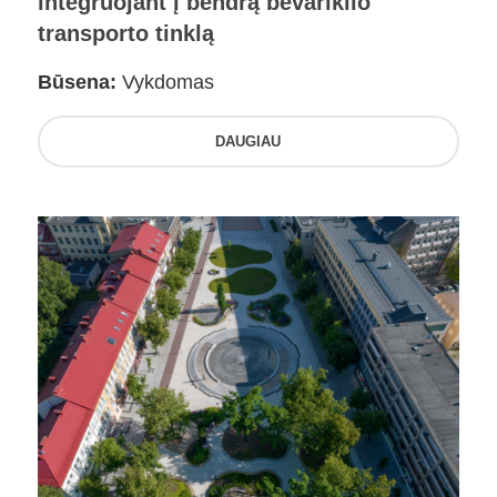
integruojant į bendrą bevariklio
transporto tinklą
Būsena:
Vykdomas
DAUGIAU