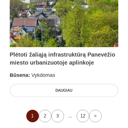
Plėtoti žaliąją infrastruktūrą Panevėžio
miesto urbanizuotoje aplinkoje
Būsena:
Vykdomas
DAUGIAU
1
2
3
…
12
>