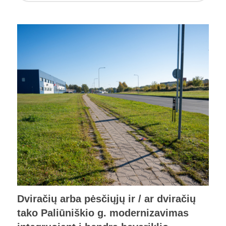
Dviračių arba pėsčiųjų ir / ar dviračių
tako Paliūniškio g. modernizavimas