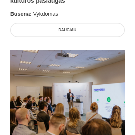
kultūros paslaugas
Būsena:
Vykdomas
DAUGIAU