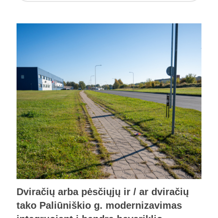
Dviračių arba pėsčiųjų ir / ar dviračių
tako Paliūniškio g. modernizavimas