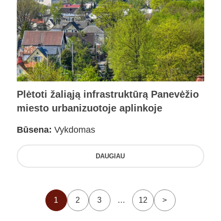
Plėtoti žaliąją infrastruktūrą Panevėžio
miesto urbanizuotoje aplinkoje
Būsena:
Vykdomas
DAUGIAU
1
2
3
…
12
>