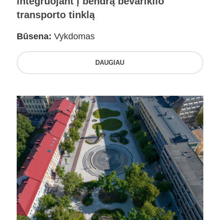
integruojant į bendrą bevariklio
transporto tinklą
Būsena:
Vykdomas
DAUGIAU