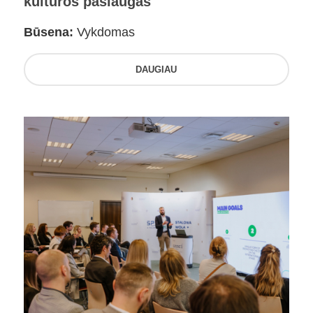
kultūros paslaugas
Būsena:
Vykdomas
DAUGIAU