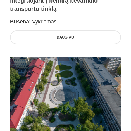
integruojant į bendrą bevariklio
transporto tinklą
Būsena:
Vykdomas
DAUGIAU