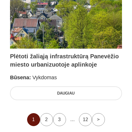
Plėtoti žaliąją infrastruktūrą Panevėžio
miesto urbanizuotoje aplinkoje
Būsena:
Vykdomas
DAUGIAU
1
2
3
…
12
>