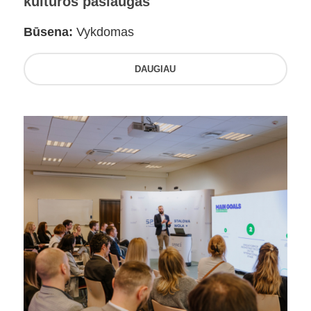
kultūros paslaugas
Būsena:
Vykdomas
DAUGIAU