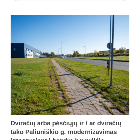
Dviračių arba pėsčiųjų ir / ar dviračių
tako Paliūniškio g. modernizavimas