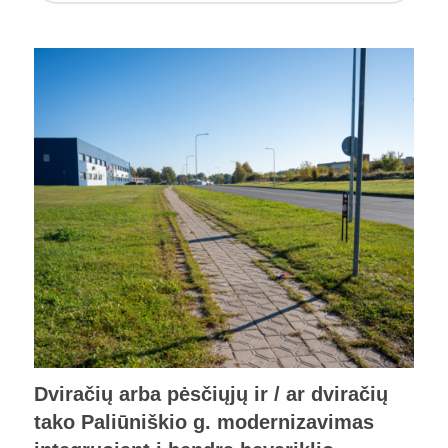
Dviračių arba pėsčiųjų ir / ar dviračių
tako Paliūniškio g. modernizavimas