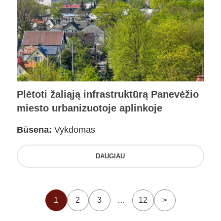
Plėtoti žaliąją infrastruktūrą Panevėžio
miesto urbanizuotoje aplinkoje
Būsena:
Vykdomas
DAUGIAU
1
2
3
…
12
>