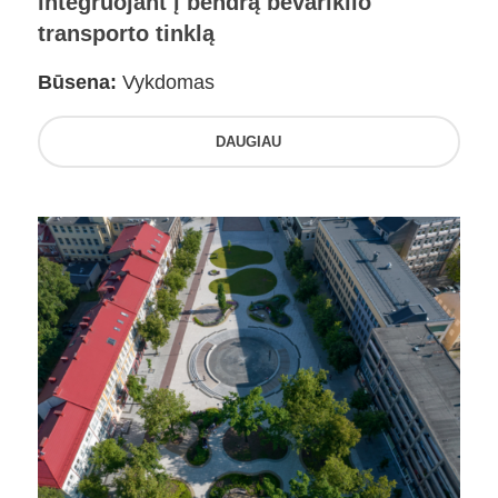
integruojant į bendrą bevariklio
transporto tinklą
Būsena:
Vykdomas
DAUGIAU