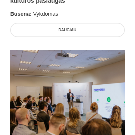
kultūros paslaugas
Būsena:
Vykdomas
DAUGIAU