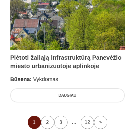
Plėtoti žaliąją infrastruktūrą Panevėžio
miesto urbanizuotoje aplinkoje
Būsena:
Vykdomas
DAUGIAU
1
2
3
…
12
>