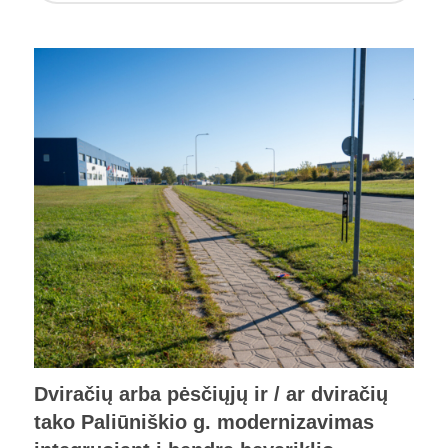
Dviračių arba pėsčiųjų ir / ar dviračių
tako Paliūniškio g. modernizavimas