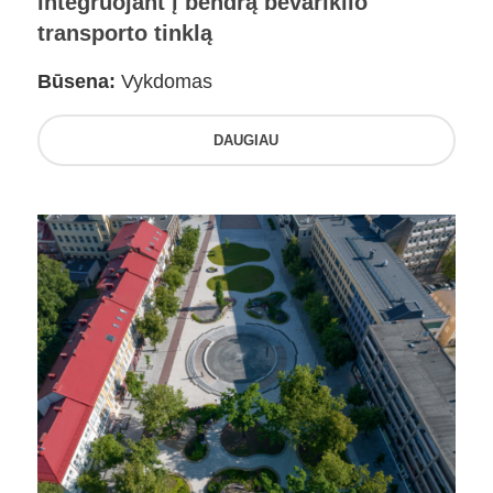
integruojant į bendrą bevariklio
transporto tinklą
Būsena:
Vykdomas
DAUGIAU