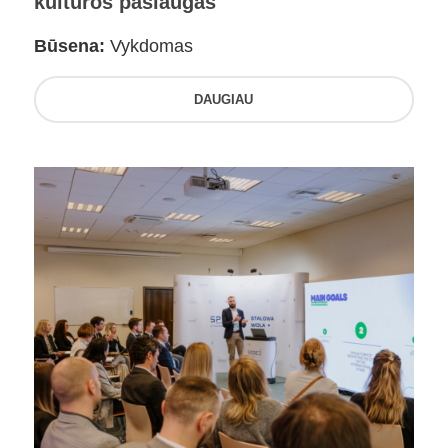
kultūros paslaugas
Būsena:
Vykdomas
DAUGIAU