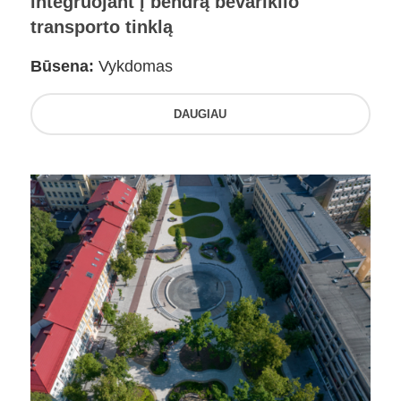
integruojant į bendrą bevariklio
transporto tinklą
Būsena:
Vykdomas
DAUGIAU