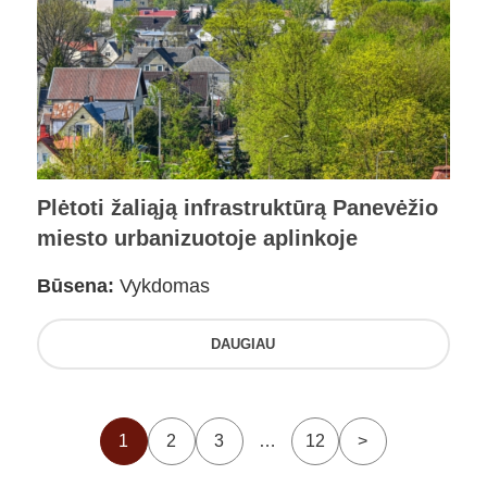
Plėtoti žaliąją infrastruktūrą Panevėžio
miesto urbanizuotoje aplinkoje
Būsena:
Vykdomas
DAUGIAU
1
2
3
…
12
>