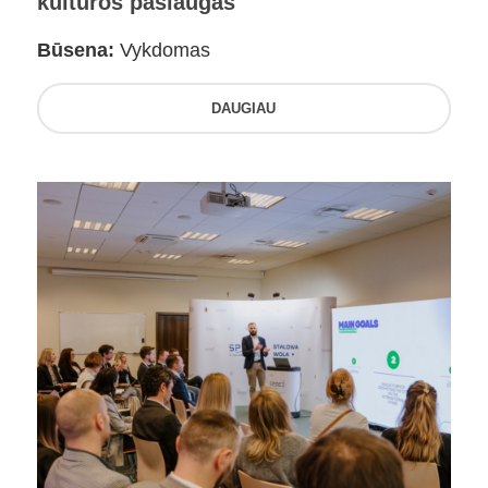
kultūros paslaugas
Būsena:
Vykdomas
DAUGIAU