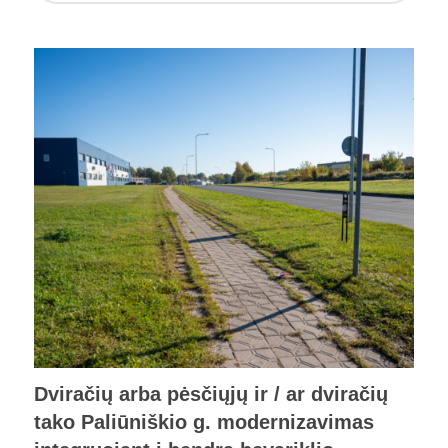
Dviračių arba pėsčiųjų ir / ar dviračių
tako Paliūniškio g. modernizavimas