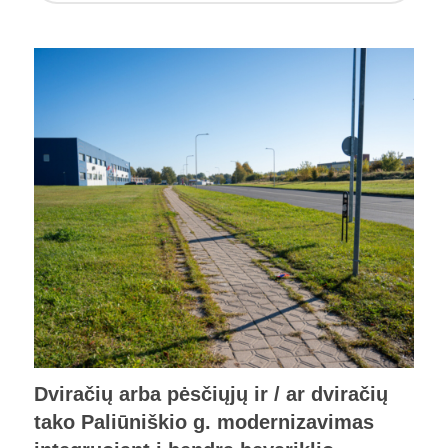
Dviračių arba pėsčiųjų ir / ar dviračių
tako Paliūniškio g. modernizavimas