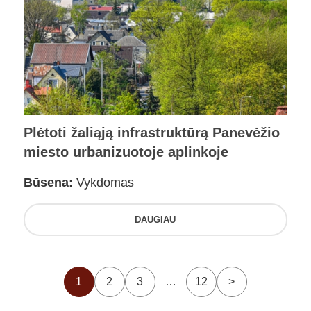
Plėtoti žaliąją infrastruktūrą Panevėžio
miesto urbanizuotoje aplinkoje
Būsena:
Vykdomas
DAUGIAU
1
2
3
…
12
>