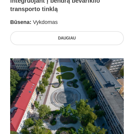
integruojant į bendrą bevariklio
transporto tinklą
Būsena:
Vykdomas
DAUGIAU