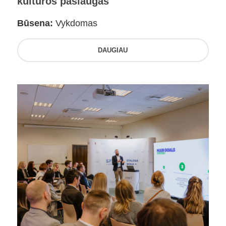
kultūros paslaugas
Būsena:
Vykdomas
DAUGIAU