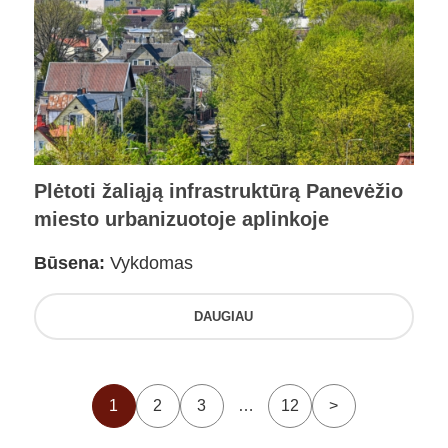
Plėtoti žaliąją infrastruktūrą Panevėžio
miesto urbanizuotoje aplinkoje
Būsena:
Vykdomas
DAUGIAU
1
2
3
…
12
>