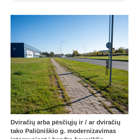
Dviračių arba pėsčiųjų ir / ar dviračių
tako Paliūniškio g. modernizavimas