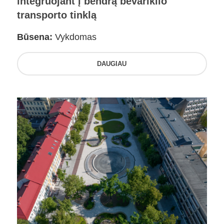
integruojant į bendrą bevariklio
transporto tinklą
Būsena:
Vykdomas
DAUGIAU