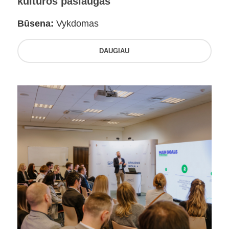
kultūros paslaugas
Būsena:
Vykdomas
DAUGIAU