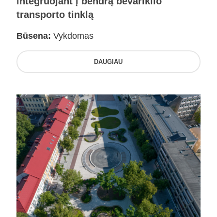
integruojant į bendrą bevariklio
transporto tinklą
Būsena:
Vykdomas
DAUGIAU