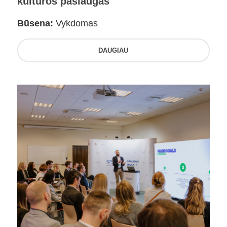
kultūros paslaugas
Būsena:
Vykdomas
DAUGIAU