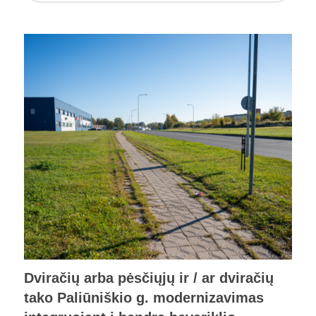
Dviračių arba pėsčiųjų ir / ar dviračių
tako Paliūniškio g. modernizavimas