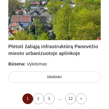
Plėtoti žaliąją infrastruktūrą Panevėžio
miesto urbanizuotoje aplinkoje
Būsena:
Vykdomas
DAUGIAU
1
2
3
…
12
>