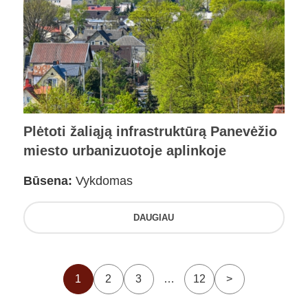
Plėtoti žaliąją infrastruktūrą Panevėžio
miesto urbanizuotoje aplinkoje
Būsena:
Vykdomas
DAUGIAU
1
2
3
…
12
>