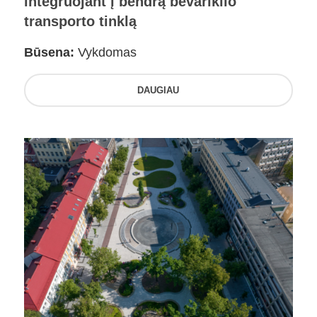
integruojant į bendrą bevariklio
transporto tinklą
Būsena:
Vykdomas
DAUGIAU