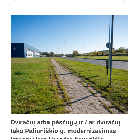
Dviračių arba pėsčiųjų ir / ar dviračių
tako Paliūniškio g. modernizavimas