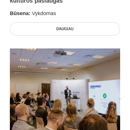
kultūros paslaugas
Būsena:
Vykdomas
DAUGIAU