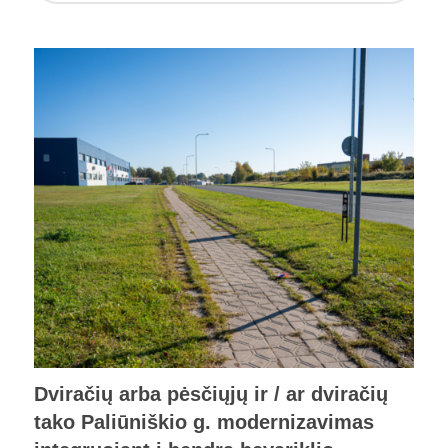
Dviračių arba pėsčiųjų ir / ar dviračių
tako Paliūniškio g. modernizavimas