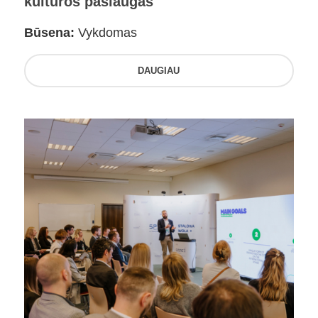
kultūros paslaugas
Būsena:
Vykdomas
DAUGIAU