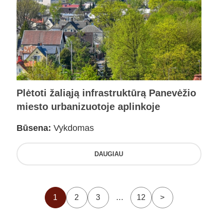
Plėtoti žaliąją infrastruktūrą Panevėžio
miesto urbanizuotoje aplinkoje
Būsena:
Vykdomas
DAUGIAU
1
2
3
…
12
>