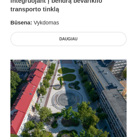
integruojant į bendrą bevariklio
transporto tinklą
Būsena:
Vykdomas
DAUGIAU