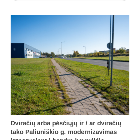
Dviračių arba pėsčiųjų ir / ar dviračių
tako Paliūniškio g. modernizavimas