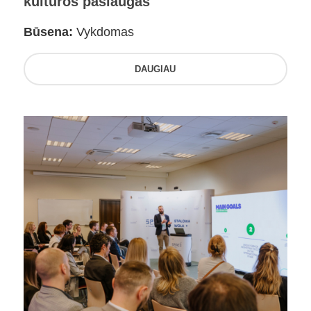
kultūros paslaugas
Būsena:
Vykdomas
DAUGIAU