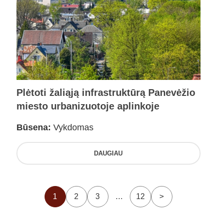
Plėtoti žaliąją infrastruktūrą Panevėžio
miesto urbanizuotoje aplinkoje
Būsena:
Vykdomas
DAUGIAU
1
2
3
…
12
>