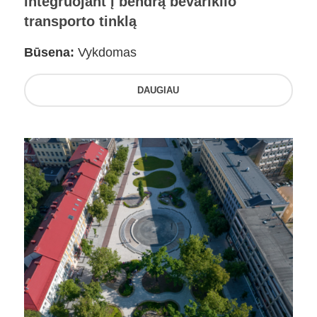
integruojant į bendrą bevariklio
transporto tinklą
Būsena:
Vykdomas
DAUGIAU