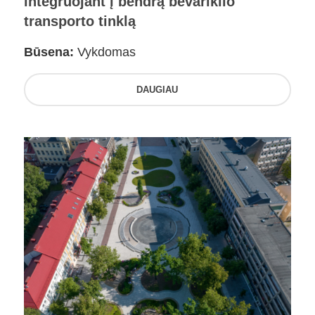
integruojant į bendrą bevariklio
transporto tinklą
Būsena:
Vykdomas
DAUGIAU