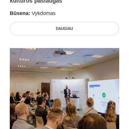
kultūros paslaugas
Būsena:
Vykdomas
DAUGIAU