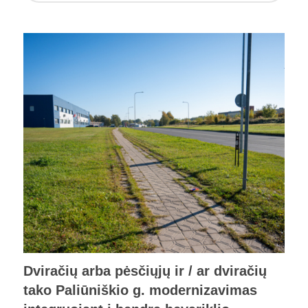
Dviračių arba pėsčiųjų ir / ar dviračių
tako Paliūniškio g. modernizavimas