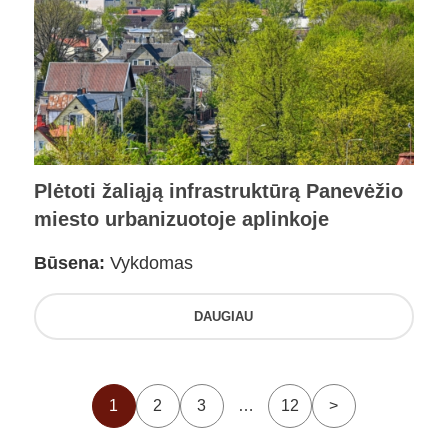
Plėtoti žaliąją infrastruktūrą Panevėžio
miesto urbanizuotoje aplinkoje
Būsena:
Vykdomas
DAUGIAU
1
2
3
…
12
>