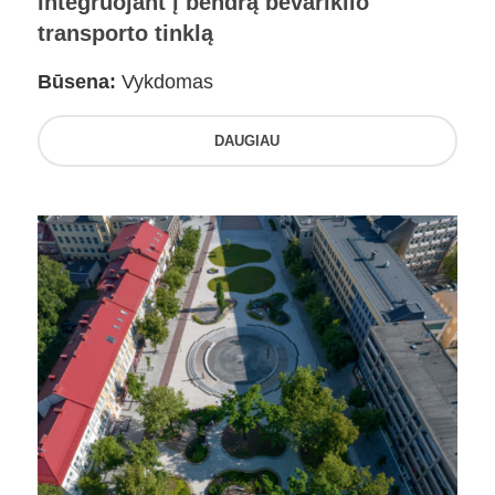
integruojant į bendrą bevariklio
transporto tinklą
Būsena:
Vykdomas
DAUGIAU