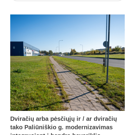
Dviračių arba pėsčiųjų ir / ar dviračių
tako Paliūniškio g. modernizavimas