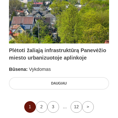
Plėtoti žaliąją infrastruktūrą Panevėžio
miesto urbanizuotoje aplinkoje
Būsena:
Vykdomas
DAUGIAU
1
2
3
…
12
>