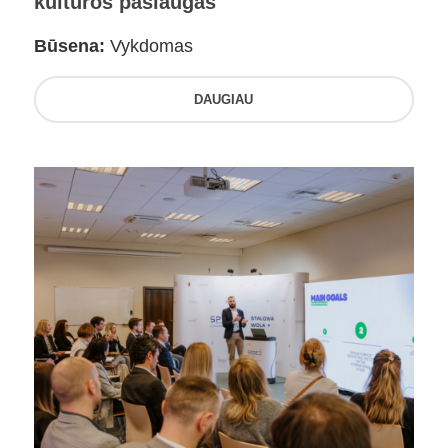
kultūros paslaugas
Būsena:
Vykdomas
DAUGIAU