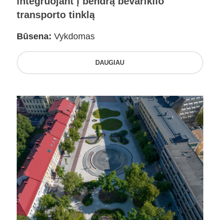
integruojant į bendrą bevariklio
transporto tinklą
Būsena:
Vykdomas
DAUGIAU