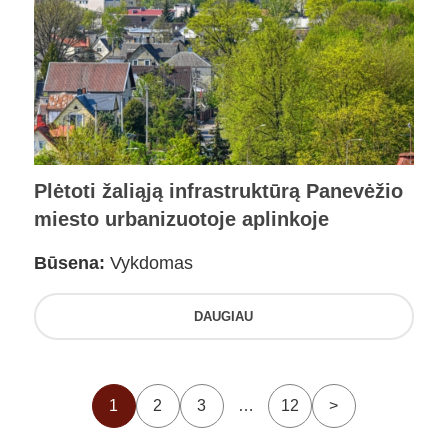
Plėtoti žaliąją infrastruktūrą Panevėžio
miesto urbanizuotoje aplinkoje
Būsena:
Vykdomas
DAUGIAU
1
2
3
…
12
>