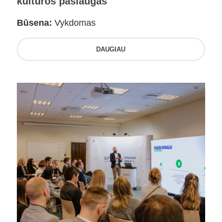
kultūros paslaugas
Būsena:
Vykdomas
DAUGIAU