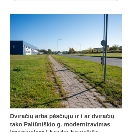
Dviračių arba pėsčiųjų ir / ar dviračių
tako Paliūniškio g. modernizavimas