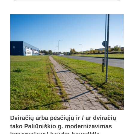
Dviračių arba pėsčiųjų ir / ar dviračių
tako Paliūniškio g. modernizavimas