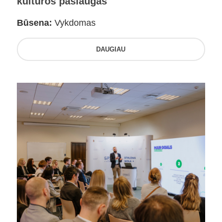
kultūros paslaugas
Būsena:
Vykdomas
DAUGIAU