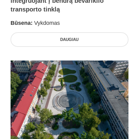
integruojant į bendrą bevariklio
transporto tinklą
Būsena:
Vykdomas
DAUGIAU