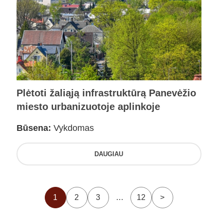
Plėtoti žaliąją infrastruktūrą Panevėžio
miesto urbanizuotoje aplinkoje
Būsena:
Vykdomas
DAUGIAU
1
2
3
…
12
>