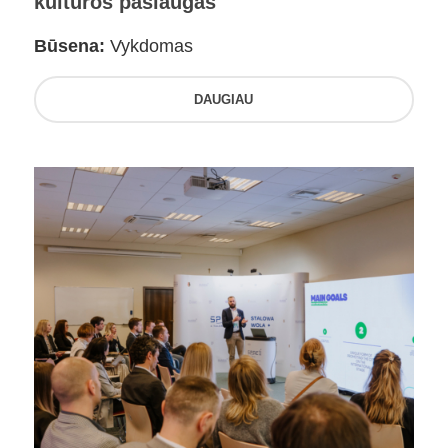
kultūros paslaugas
Būsena:
Vykdomas
DAUGIAU