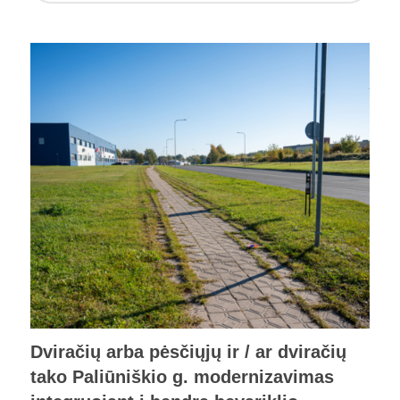
Dviračių arba pėsčiųjų ir / ar dviračių
tako Paliūniškio g. modernizavimas