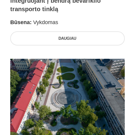
integruojant į bendrą bevariklio
transporto tinklą
Būsena:
Vykdomas
DAUGIAU