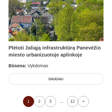
Plėtoti žaliąją infrastruktūrą Panevėžio
miesto urbanizuotoje aplinkoje
Būsena:
Vykdomas
DAUGIAU
1
2
3
…
12
>