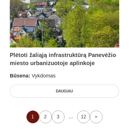
Plėtoti žaliąją infrastruktūrą Panevėžio
miesto urbanizuotoje aplinkoje
Būsena:
Vykdomas
DAUGIAU
1
2
3
…
12
>