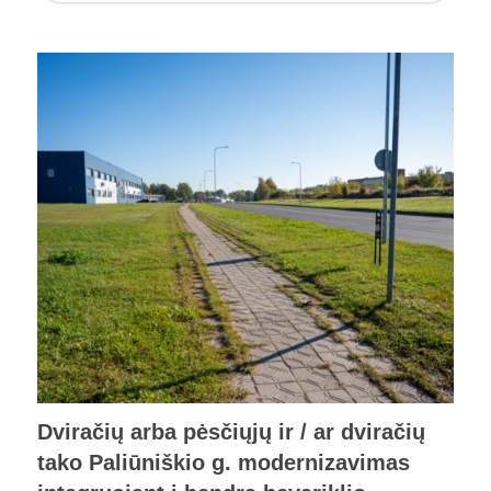
Dviračių arba pėsčiųjų ir / ar dviračių
tako Paliūniškio g. modernizavimas