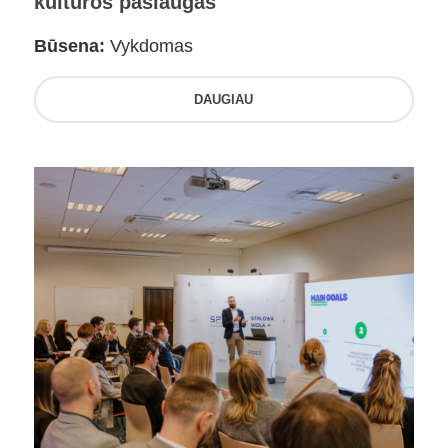
kultūros paslaugas
Būsena:
Vykdomas
DAUGIAU