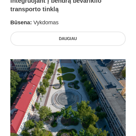
integruojant į bendrą bevariklio
transporto tinklą
Būsena:
Vykdomas
DAUGIAU