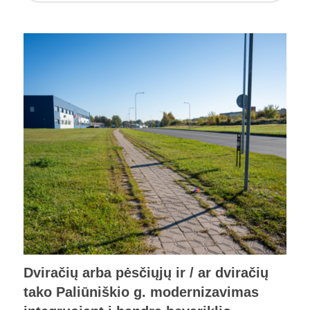
Dviračių arba pėsčiųjų ir / ar dviračių
tako Paliūniškio g. modernizavimas