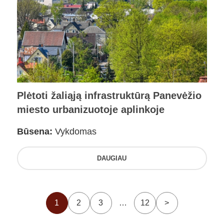
Plėtoti žaliąją infrastruktūrą Panevėžio
miesto urbanizuotoje aplinkoje
Būsena:
Vykdomas
DAUGIAU
1
2
3
…
12
>