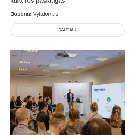
kultūros paslaugas
Būsena:
Vykdomas
DAUGIAU