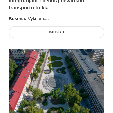
integruojant į bendrą bevariklio
transporto tinklą
Būsena:
Vykdomas
DAUGIAU