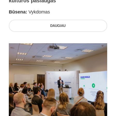
kultūros paslaugas
Būsena:
Vykdomas
DAUGIAU