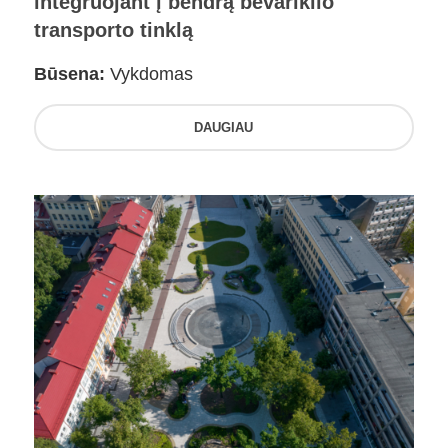
integruojant į bendrą bevariklio
transporto tinklą
Būsena:
Vykdomas
DAUGIAU