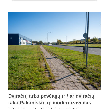
Dviračių arba pėsčiųjų ir / ar dviračių
tako Paliūniškio g. modernizavimas