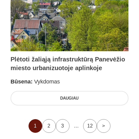
Plėtoti žaliąją infrastruktūrą Panevėžio
miesto urbanizuotoje aplinkoje
Būsena:
Vykdomas
DAUGIAU
1
2
3
…
12
>