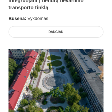
integruojant į bendrą bevariklio
transporto tinklą
Būsena:
Vykdomas
DAUGIAU