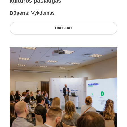
kultūros paslaugas
Būsena:
Vykdomas
DAUGIAU