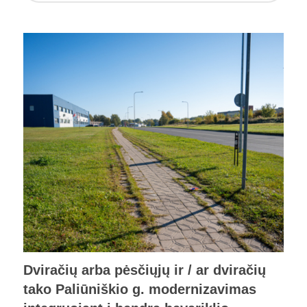
Dviračių arba pėsčiųjų ir / ar dviračių
tako Paliūniškio g. modernizavimas