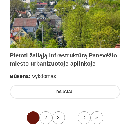
Plėtoti žaliąją infrastruktūrą Panevėžio
miesto urbanizuotoje aplinkoje
Būsena:
Vykdomas
DAUGIAU
1
2
3
…
12
>