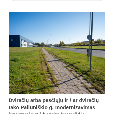
Dviračių arba pėsčiųjų ir / ar dviračių
tako Paliūniškio g. modernizavimas