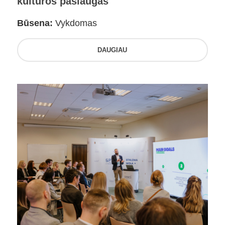
kultūros paslaugas
Būsena:
Vykdomas
DAUGIAU