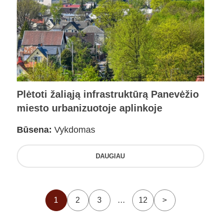
Plėtoti žaliąją infrastruktūrą Panevėžio
miesto urbanizuotoje aplinkoje
Būsena:
Vykdomas
DAUGIAU
1
2
3
…
12
>