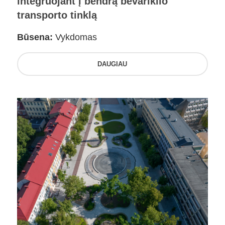
integruojant į bendrą bevariklio
transporto tinklą
Būsena:
Vykdomas
DAUGIAU