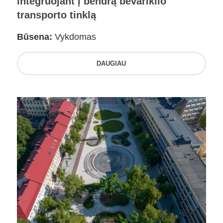
integruojant į bendrą bevariklio
transporto tinklą
Būsena:
Vykdomas
DAUGIAU