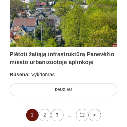
Plėtoti žaliąją infrastruktūrą Panevėžio
miesto urbanizuotoje aplinkoje
Būsena:
Vykdomas
DAUGIAU
1
2
3
…
12
>