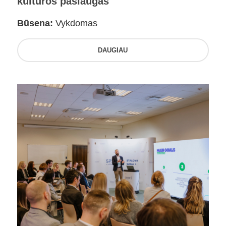
kultūros paslaugas
Būsena:
Vykdomas
DAUGIAU