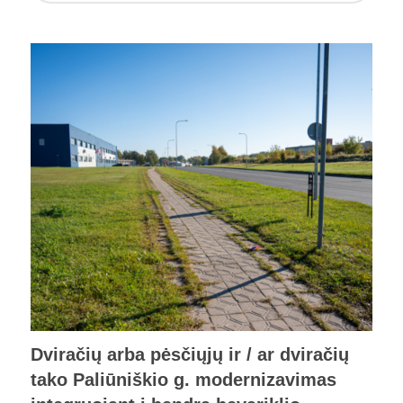
Dviračių arba pėsčiųjų ir / ar dviračių
tako Paliūniškio g. modernizavimas