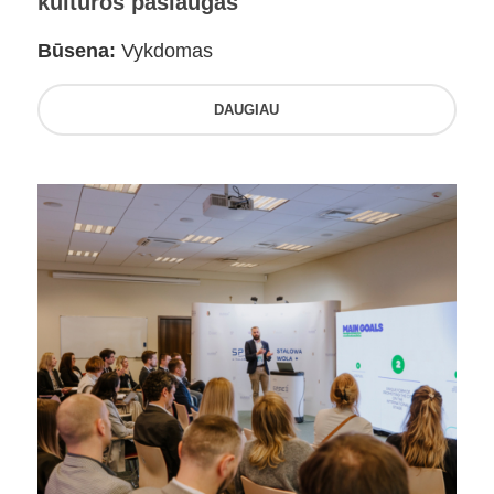
kultūros paslaugas
Būsena:
Vykdomas
DAUGIAU