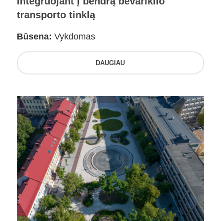
integruojant į bendrą bevariklio
transporto tinklą
Būsena:
Vykdomas
DAUGIAU