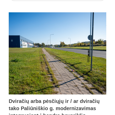
Dviračių arba pėsčiųjų ir / ar dviračių
tako Paliūniškio g. modernizavimas