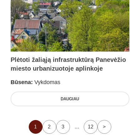
Plėtoti žaliąją infrastruktūrą Panevėžio
miesto urbanizuotoje aplinkoje
Būsena:
Vykdomas
DAUGIAU
1
2
3
…
12
>