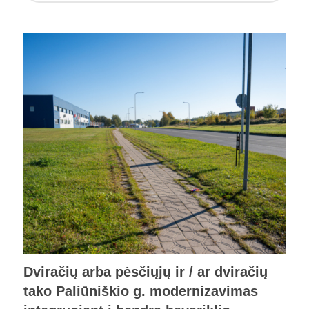
Dviračių arba pėsčiųjų ir / ar dviračių
tako Paliūniškio g. modernizavimas