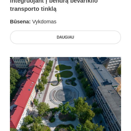
integruojant į bendrą bevariklio
transporto tinklą
Būsena:
Vykdomas
DAUGIAU