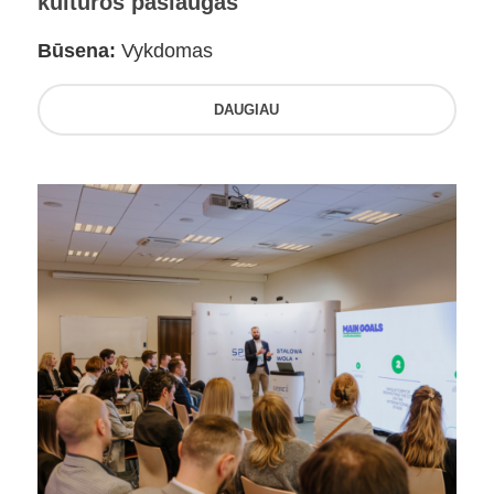
kultūros paslaugas
Būsena:
Vykdomas
DAUGIAU