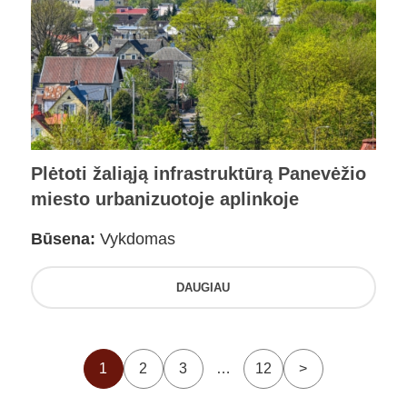
Plėtoti žaliąją infrastruktūrą Panevėžio
miesto urbanizuotoje aplinkoje
Būsena:
Vykdomas
DAUGIAU
1
2
3
…
12
>